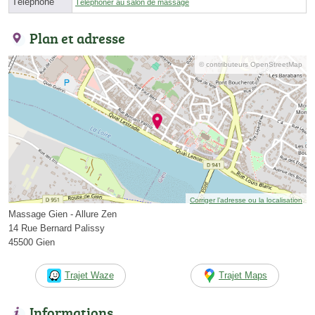
Téléphone
Téléphoner au salon de massage
Plan et adresse
© contributeurs OpenStreetMap
Corriger l’adresse ou la localisation
Massage Gien - Allure Zen
14 Rue Bernard Palissy
45500 Gien
Trajet Waze
Trajet Maps
Informations