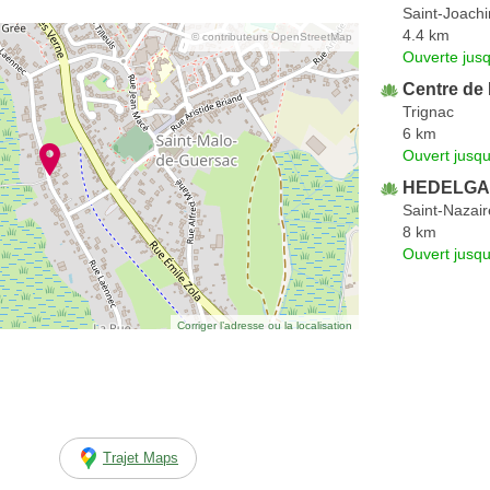
Saint-Joach
4.4 km
© contributeurs OpenStreetMap
Ouverte jus
Centre de
Trignac
6 km
Ouvert jusqu
HEDELG
Saint-Nazair
8 km
Ouvert jusqu
Corriger l’adresse ou la localisation
Trajet Maps