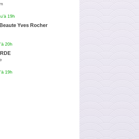
im
qu'à 19h
 Beaute Yves Rocher
'à 20h
ARDE
e
'à 19h