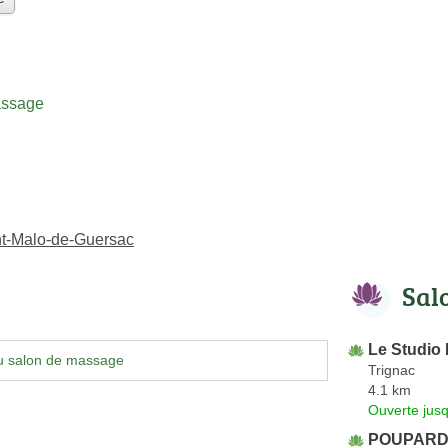
assage
nt-Malo-de-Guersac
Sal
Le Studio
u salon de massage
Trignac
4.1 km
Ouverte jus
POUPARD 