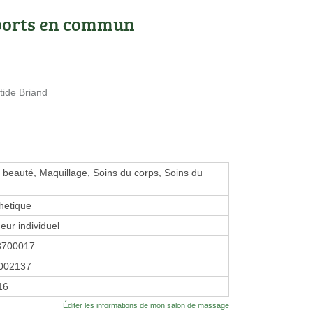
ports en commun
tide Briand
de beauté, Maquillage, Soins du corps, Soins du
thetique
eur individuel
3700017
002137
16
Éditer les informations de mon salon de massage