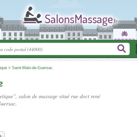
tique
>
Saint-Malo-de-Guersac
e
hetique", salon de massage situé
rue doct rené
Guersac.
e