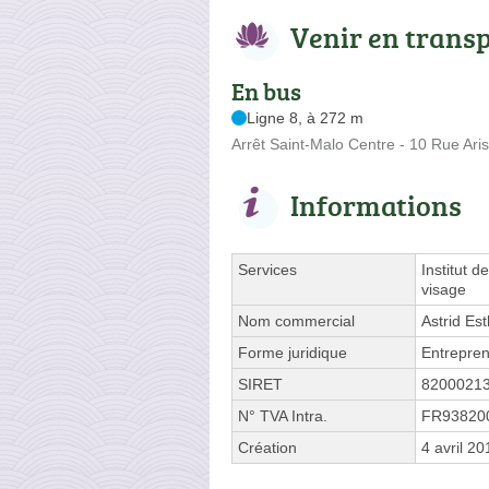
Venir en trans
En bus
Ligne 8, à 272 m
Arrêt Saint-Malo Centre - 10 Rue Aris
Informations
Services
Institut 
visage
Nom commercial
Astrid Es
Forme juridique
Entrepren
SIRET
8200021
N° TVA Intra.
FR93820
Création
4 avril 20