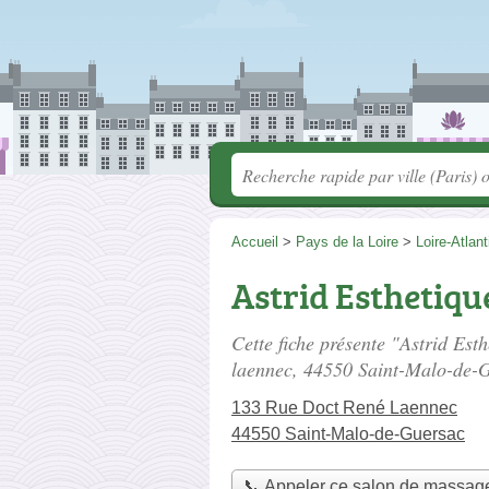
Accueil
>
Pays de la Loire
>
Loire-Atlan
Astrid Esthetiqu
Cette fiche présente "Astrid Est
laennec
, 44550 Saint-Malo-de-
133 Rue Doct René Laennec
44550 Saint-Malo-de-Guersac
📞 Appeler ce salon de massag