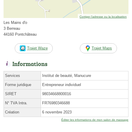
Corriger l’adresse ou la localisation
Les Mains d'o
3 Berreau
44160 Pontchâteau
Trajet Waze
Trajet Maps
Informations
Services
Institut de beauté, Manucure
Forme juridique
Entrepreneur individuel
SIRET
98034668800016
N° TVA Intra.
FR76980346688
Création
6 novembre 2023
Éditer les informations de mon salon de massage