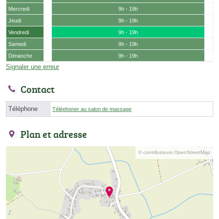
Mercredi
9h - 19h
Jeudi
9h - 19h
Vendredi
9h - 19h
Samedi
9h - 19h
Dimanche
9h - 19h
Signaler une erreur
Contact
Téléphone
Téléphoner au salon de massage
Plan et adresse
© contributeurs OpenStreetMap