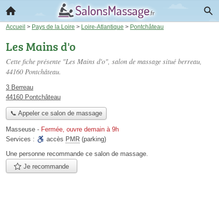
Accueil
>
Pays de la Loire
>
Loire-Atlantique
>
Pontchâteau
Les Mains d'o
Cette fiche présente "Les Mains d'o", salon de massage situé
berreau
,
44160 Pontchâteau.
3 Berreau
44160 Pontchâteau
📞 Appeler ce salon de massage
Masseuse
-
Fermée, ouvre demain à 9h
Services :
accès
PMR
(parking)
Une personne
recommande
ce salon de massage.
Je recommande