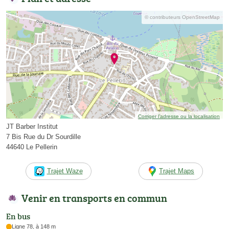
© contributeurs OpenStreetMap
Corriger l’adresse ou la localisation
JT Barber Institut
7 Bis Rue du Dr Sourdille
44640 Le Pellerin
Trajet Waze
Trajet Maps
Venir en transports en commun
En bus
Ligne 78, à 148 m