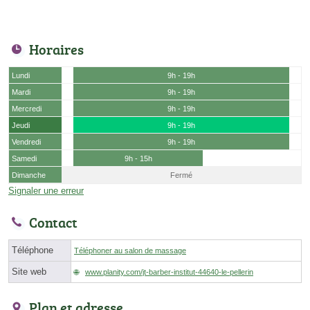
Horaires
Lundi
9h - 19h
Mardi
9h - 19h
Mercredi
9h - 19h
Jeudi
9h - 19h
Vendredi
9h - 19h
Samedi
9h - 15h
Dimanche
Fermé
Signaler une erreur
Contact
Téléphone
Téléphoner au salon de massage
Site web
www.planity.com/jt-barber-institut-44640-le-pellerin
Plan et adresse