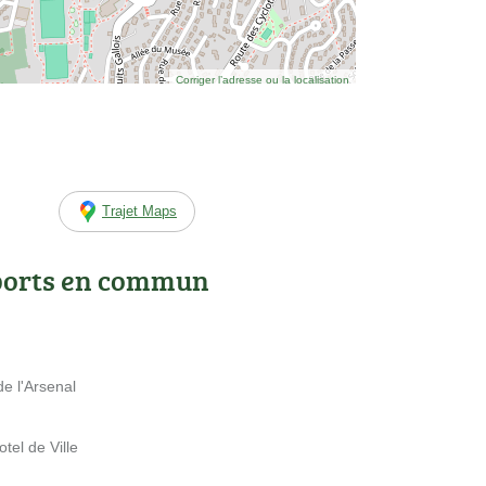
Corriger l’adresse ou la localisation
Trajet Maps
ports en commun
 l'Arsenal
tel de Ville