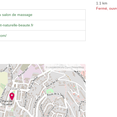
1.1 km
Fermé, ouvr
u salon de massage
t-naturelle-beaute.fr
com/
© contributeurs OpenStreetMap