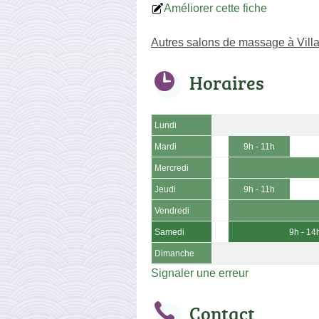
Améliorer cette fiche
Autres salons de massage à Villa
Horaires
Lundi
Mardi
9h - 11h
Mercredi
Jeudi
9h - 11h
Vendredi
Samedi
9h - 14
Dimanche
Signaler une erreur
Contact