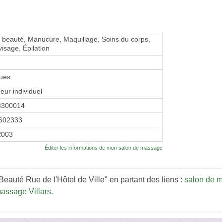
de beauté, Manucure, Maquillage, Soins du corps,
visage, Épilation
ues
eur individuel
3300014
602333
 2003
Éditer les informations de mon salon de massage
Beauté Rue de l'Hôtel de Ville" en partant des liens :
salon de 
assage Villars
.