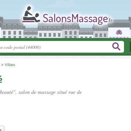
>
Villars
é
 Beauté", salon de massage situé
rue de
e