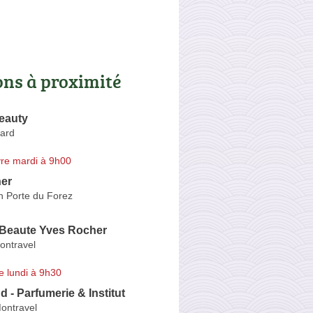
ons à proximité
eauty
ard
re mardi à 9h00
er
n Porte du Forez
 Beaute Yves Rocher
ontravel
e lundi à 9h30
 - Parfumerie & Institut
ontravel