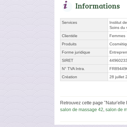
Informations
Services
Institut 
Soins du 
Clientèle
Femmes
Produits
Cosmétiq
Forme juridique
Entrepren
SIRET
4496023
N° TVA Intra.
FR89449
Création
28 juillet
Retrouvez cette page "Natur'elle 
salon de massage 42
,
salon de m