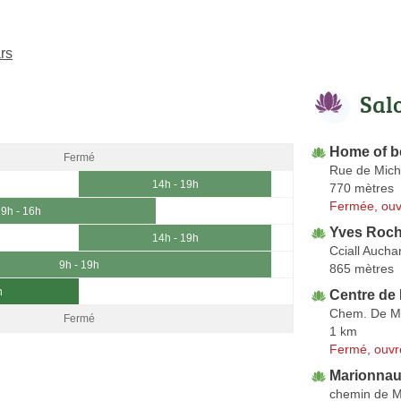
rs
Sal
Home of b
Fermé
Rue de Mich
14h - 19h
770 mètres
Fermée, ouv
9h - 16h
Yves Roch
14h - 19h
Cciall Aucha
9h - 19h
865 mètres
h
Centre de
Chem. De M
Fermé
1 km
Fermé, ouvr
Marionnaud
chemin de M