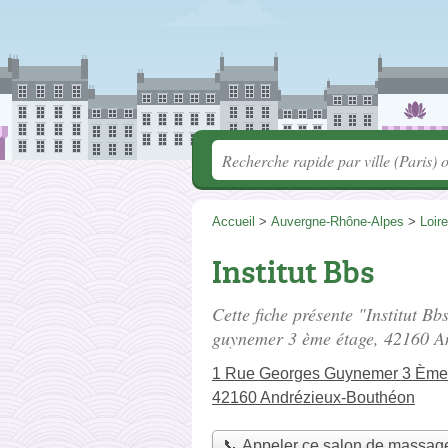
Accueil
>
Auvergne-Rhône-Alpes
>
Loire
Institut Bbs
Cette fiche présente "Institut B
guynemer 3 ème étage
, 42160 A
1 Rue Georges Guynemer 3 Ème
42160 Andrézieux-Bouthéon
📞 Appeler ce salon de massag