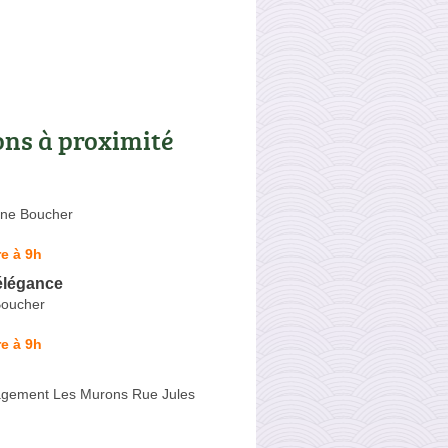
ons à proximité
ène Boucher
e à 9h
élégance
Boucher
e à 9h
gement Les Murons Rue Jules