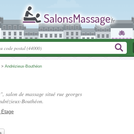
>
Andrézieux-Bouthéon
bs", salon de massage situé
rue georges
ndrézieux-Bouthéon.
 Étage
e