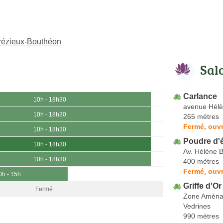
rézieux-Bouthéon
Sal
Carlance
10h - 18h30
avenue Hél
10h - 18h30
265 mètres
Fermé, ouvr
10h - 18h30
Poudre d'
10h - 18h30
Av. Hélène 
10h - 18h30
400 mètres
Fermé, ouvr
0h - 15h
Griffe d'Or
Fermé
Zone Aména
Vedrines
990 mètres