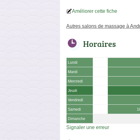
Améliorer cette fiche
Autres salons de massage à And
Horaires
Lundi
Mardi
Mercredi
Jeudi
Vendredi
Samedi
1
Dimanche
Signaler une erreur