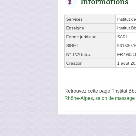
Informations
Services
Institut 
Enseigne
Institut B
Forme juridique
SARL
SIRET
9315307
N° TVA Intra.
FR79931
Création
1 août 2
Retrouvez cette page "Institut 
Rhône-Alpes
,
salon de massage