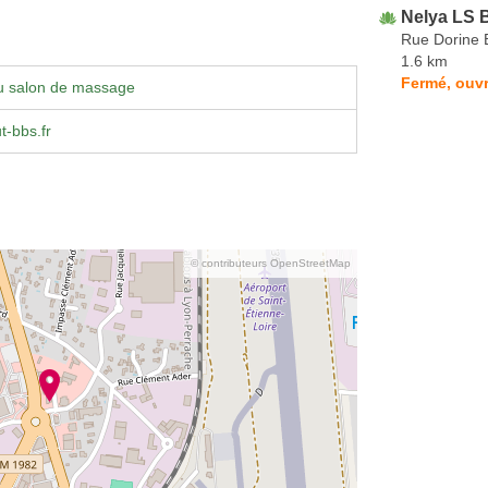
Nelya LS 
Rue Dorine 
1.6 km
Fermé, ouvr
u salon de massage
t-bbs.fr
© contributeurs OpenStreetMap