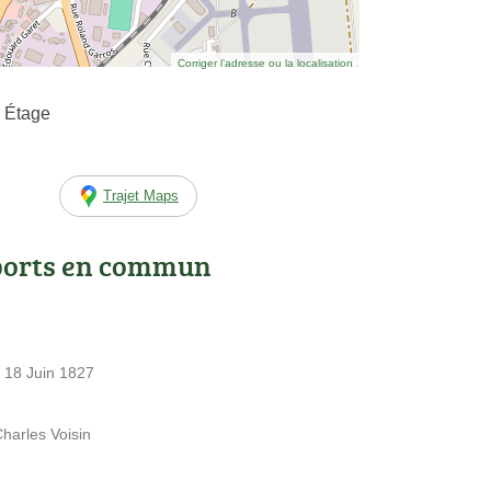
Corriger l’adresse ou la localisation
 Étage
Trajet Maps
ports en commun
 18 Juin 1827
harles Voisin