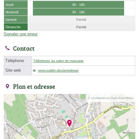
Jeudi
9h - 18h
Vendredi
9h - 18h
Samedi
Fermé
Dimanche
Fermé
Signaler une erreur
Contact
Téléphone
Téléphoner au salon de massage
Site web
www.sublim.design/edinea/
Plan et adresse
© contributeurs OpenStreetMap