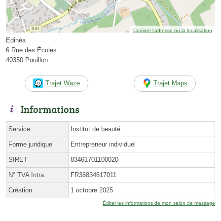
Corriger l’adresse ou la localisation
Edinéa
6 Rue des Écoles
40350 Pouillon
Trajet Waze
Trajet Maps
Informations
Service
Institut de beauté
Forme juridique
Entrepreneur individuel
SIRET
83461701100020
N° TVA Intra.
FR36834617011
Création
1 octobre 2025
Éditer les informations de mon salon de massage