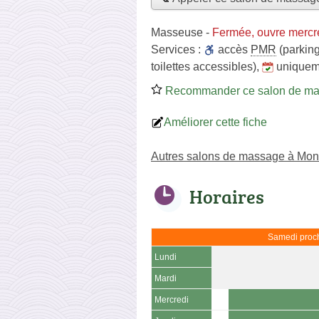
Masseuse
-
Fermée, ouvre mercr
Services :
accès
PMR
(parking
toilettes accessibles)
,
uniquem
Recommander ce salon de m
Améliorer cette fiche
Autres salons de massage à Mon
Horaires
Samedi proch
Lundi
Mardi
Mercredi