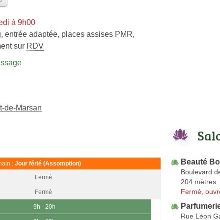
edi à 9h00
, entrée adaptée, places assises PMR,
ent sur
RDV
assage
t-de-Marsan
Sal
Beauté B
ain :
Jour férié (Assomption)
Boulevard d
Fermé
204 mètres
Fermé, ouvr
Fermé
Parfumeri
9h - 20h
Rue Léon G