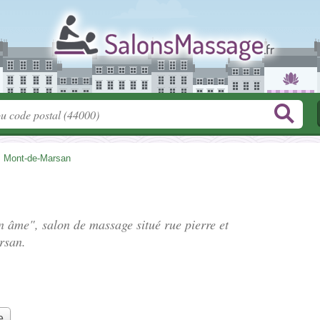
>
Mont-de-Marsan
on âme", salon de massage situé
rue pierre et
rsan.
e