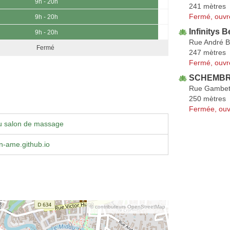
9h - 20h
241 mètres
Fermé, ouvr
9h - 20h
Infinitys 
9h - 20h
Rue André B
Fermé
247 mètres
Fermé, ouvr
SCHEMBRI
Rue Gambet
250 mètres
Fermée, ouv
u salon de massage
n-ame.github.io
© contributeurs OpenStreetMap