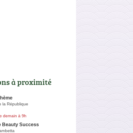
ons à proximité
ohème
e la République
e demain à 9h
e Beauty Success
ambetta