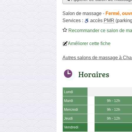
Salon de massage
-
Fermé, ouvr
Services :
accès
PMR
(parking
Recommander ce salon de m
Améliorer cette fiche
Autres salons de massage à Ch
Horaires
Lundi
Mardi
9h - 12h
Mercredi
9h - 12h
Jeudi
9h - 12h
Vendredi