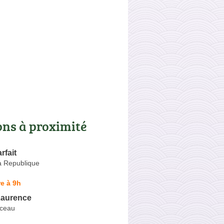
ons à proximité
rfait
a Republique
e à 9h
Laurence
ceau