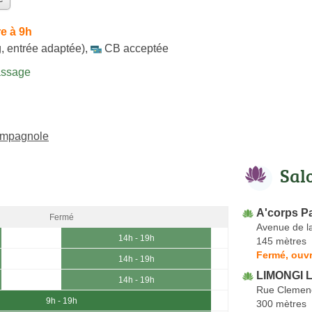
e à 9h
, entrée adaptée)
,
CB acceptée
assage
ampagnole
Sal
A'corps Pa
Fermé
Avenue de l
14h - 19h
145 mètres
Fermé, ouvr
14h - 19h
LIMONGI 
14h - 19h
Rue Clemen
9h - 19h
300 mètres