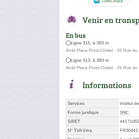
Trajet Waze
Venir en trans
En bus
Ligne 315, à 383 m
Arrêt Place Prost Chalet - 26 Rue du
Ligne 313, à 383 m
Arrêt Place Prost Chalet - 26 Rue du
Informations
Services
Institut 
Forme juridique
SNC
SIRET
4417105
N° TVA Intra.
FR30441