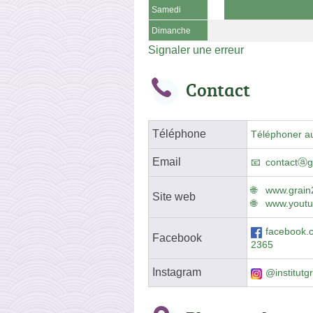
Samedi
Dimanche
Signaler une erreur
Contact
Téléphone
Téléphoner a
Email
contactⓐg
www.grain
Site web
www.yout
facebook.
Facebook
2365
Instagram
@institutg