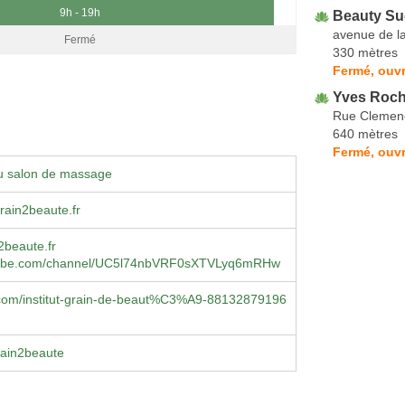
9h - 19h
Beauty Su
avenue de l
Fermé
330 mètres
Fermé, ouvr
Yves Roch
Rue Clemen
640 mètres
Fermé, ouvr
u salon de massage
rain2beaute.fr
2beaute.fr
ube.com/channel/UC5l74nbVRF0sXTVLyq6mRHw
com/institut-grain-de-beaut%C3%A9-88132879196
rain2beaute