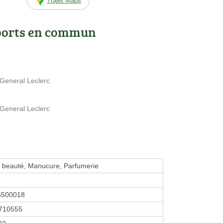
Trajet Maps
ports en commun
 General Leclerc
 General Leclerc
de beauté, Manucure, Parfumerie
5500018
710555