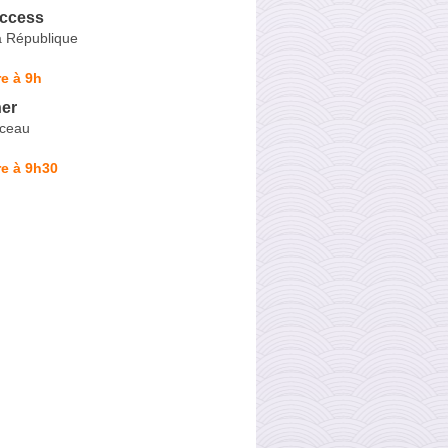
ccess
a République
e à 9h
er
ceau
e à 9h30