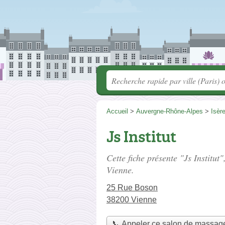
Accueil
>
Auvergne-Rhône-Alpes
>
Isèr
Js Institut
Cette fiche présente "Js Institut
Vienne.
25 Rue Boson
38200 Vienne
📞 Appeler ce salon de massag