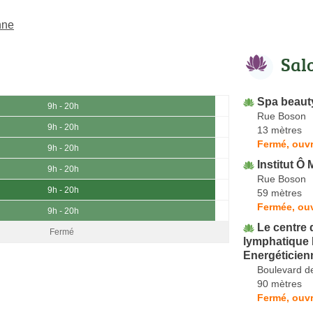
nne
Sal
Spa beaut
9h - 20h
Rue Boson
9h - 20h
13 mètres
Fermé, ouvr
9h - 20h
Institut Ô 
9h - 20h
Rue Boson
9h - 20h
59 mètres
Fermée, ou
9h - 20h
Le centre 
Fermé
lymphatique 
Energéticien
Boulevard d
90 mètres
Fermé, ouvr