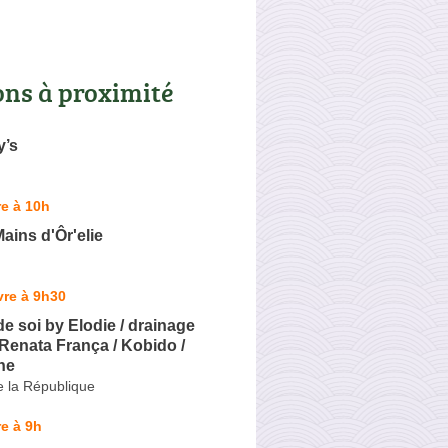
ons à proximité
y’s
e à 10h
Mains d'Ôr'elie
vre à 9h30
de soi by Elodie / drainage
Renata França / Kobido /
ne
e la République
e à 9h