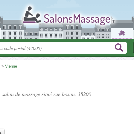
e
>
Vienne
", salon de massage situé
rue boson
, 38200
e