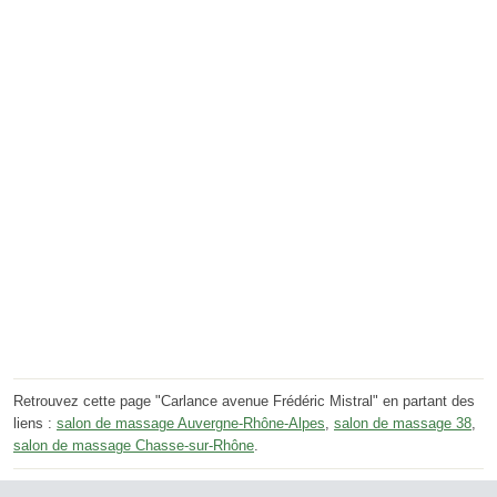
Retrouvez cette page "Carlance avenue Frédéric Mistral" en partant des
liens :
salon de massage Auvergne-Rhône-Alpes
,
salon de massage 38
,
salon de massage Chasse-sur-Rhône
.