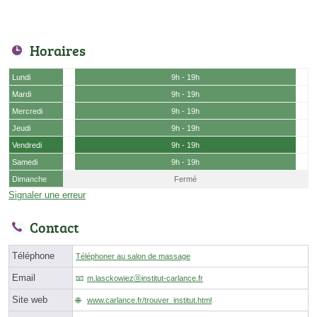
Horaires
Lundi
9h - 19h
Mardi
9h - 19h
Mercredi
9h - 19h
Jeudi
9h - 19h
Vendredi
9h - 19h
Samedi
9h - 19h
Dimanche
Fermé
Signaler une erreur
Contact
Téléphone
Téléphoner au salon de massage
Email
m.lasckowiezⓐinstitut-carlance.fr
Site web
www.carlance.fr/trouver_institut.html