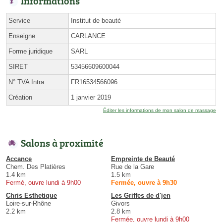
Informations
Service
Institut de beauté
Enseigne
CARLANCE
Forme juridique
SARL
SIRET
53456609600044
N° TVA Intra.
FR16534566096
Création
1 janvier 2019
Éditer les informations de mon salon de massage
Salons à proximité
Accance
Empreinte de Beauté
Chem. Des Platières
Rue de la Gare
1.4 km
1.5 km
Fermé, ouvre lundi à 9h00
Fermée, ouvre à 9h30
Chris Esthetique
Les Griffes de d'jen
Loire-sur-Rhône
Givors
2.2 km
2.8 km
Fermée, ouvre lundi à 9h00