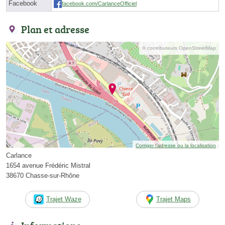
Facebook
facebook.com/CarlanceOfficiel
Plan et adresse
© contributeurs OpenStreetMap
Corriger l’adresse ou la localisation
Carlance
1654 avenue Frédéric Mistral
38670 Chasse-sur-Rhône
Trajet Waze
Trajet Maps