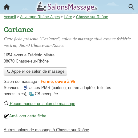
Accueil
>
Auvergne-Rhône-Alpes
>
Isère
>
Chasse-sur-Rhône
Carlance
Cette fiche présente "Carlance", salon de massage situé
avenue frédéric
mistral
, 38670 Chasse-sur-Rhône.
1654 avenue Frédéric Mistral
38670 Chasse-sur-Rhône
📞 Appeler ce salon de massage
Salon de massage
-
Fermé, ouvre à 9h
Services :
accès
PMR
(parking, entrée adaptée, toilettes
accessibles)
,
CB acceptée
Recommander ce salon de massage
Améliorer cette fiche
Autres salons de massage à Chasse-sur-Rhône