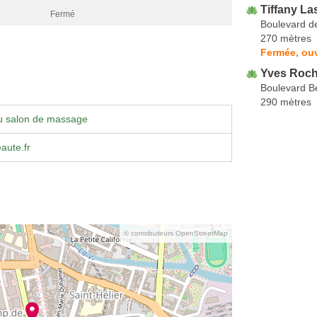
Tiffany La
Fermé
Boulevard 
270 mètres
Fermée, ouv
Yves Roch
Boulevard 
290 mètres
u salon de massage
aute.fr
© contributeurs OpenStreetMap