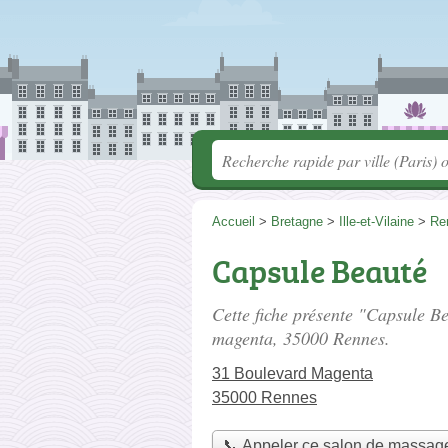
Accueil
>
Bretagne
>
Ille-et-Vilaine
>
Re
Capsule Beauté
Cette fiche présente "Capsule B
magenta
, 35000 Rennes.
31 Boulevard Magenta
35000 Rennes
📞 Appeler ce salon de massag