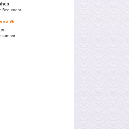
shes
de Beaumont
re à 9h
er
Beaumont