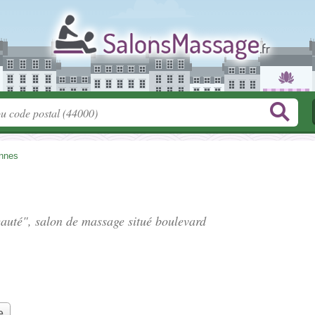
nnes
eauté", salon de massage situé
boulevard
e