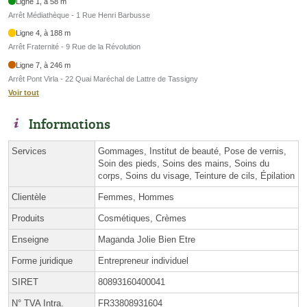
Ligne 1, à 58 m
Arrêt Médiathèque - 1 Rue Henri Barbusse
Ligne 4, à 188 m
Arrêt Fraternité - 9 Rue de la Révolution
Ligne 7, à 246 m
Arrêt Pont Virla - 22 Quai Maréchal de Lattre de Tassigny
Voir tout
Informations
Services
Gommages, Institut de beauté, Pose de vernis,
Soin des pieds, Soins des mains, Soins du
corps, Soins du visage, Teinture de cils, Épilation
Clientèle
Femmes, Hommes
Produits
Cosmétiques, Crèmes
Enseigne
Maganda Jolie Bien Etre
Forme juridique
Entrepreneur individuel
SIRET
80893160400041
N° TVA Intra.
FR33808931604