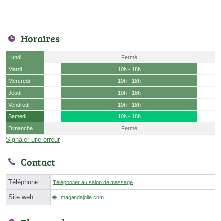
Horaires
Lundi
Fermé
Mardi
10h - 18h
Mercredi
10h - 18h
Jeudi
10h - 18h
Vendredi
10h - 18h
Samedi
10h - 18h
Dimanche
Fermé
Signaler une erreur
Contact
Téléphone
Téléphoner au salon de massage
Site web
magandajolie.com