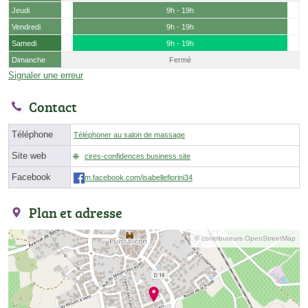
Jeudi
9h - 19h
Vendredi
9h - 19h
Samedi
9h - 19h
Dimanche
Fermé
Signaler une erreur
Contact
Téléphone
Téléphoner au salon de massage
Site web
cires-confidences.business.site
Facebook
m.facebook.com/isabellefiorini34
Plan et adresse
© contributeurs OpenStreetMap