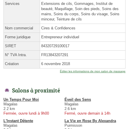
Services
Extensions de cils, Gommages, Institut de
beauté, Maquillage, Soin des pieds, Soins des
mains, Soins du corps, Soins du visage, Soins
minceur, Teinture de cils
Nom commercial
Cires & Confidences
Forme juridique
Entrepreneur individuel
SIRET
84320729100017
N° TVA Intra.
FR13843207291
Création
6 novembre 2018
Éditer les informations de mon salon de massage
Salons à proximité
Un Temps Pour Moi
Éveil des Sens
Magalas
Magalas
2.2 km
2.6 km
Fermée, ouvre lundi à 9h00
Fermé, ouvre demain à 14h
L'Instant Détente
La Vie en Rose By Alexandra
Magalas
Puimisson