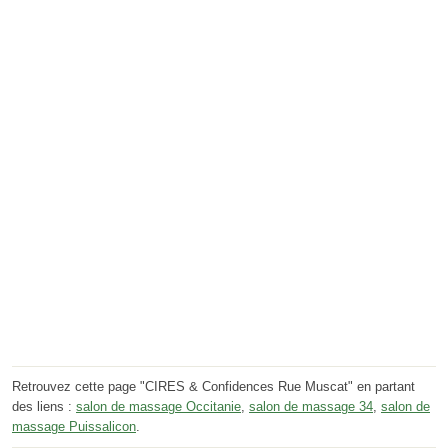
Retrouvez cette page "CIRES & Confidences Rue Muscat" en partant
des liens :
salon de massage Occitanie
,
salon de massage 34
,
salon de
massage Puissalicon
.