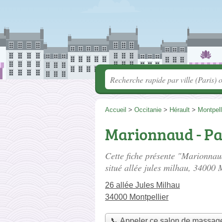
Accueil
>
Occitanie
>
Hérault
>
Montpell
Marionnaud - Pa
Cette fiche présente "Marionnau
situé
allée jules milhau
, 34000 M
26 allée Jules Milhau
34000 Montpellier
📞 Appeler ce salon de massag