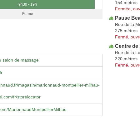
154 mètres
9h30 - 19h
Fermée, ouv
Fermé
Pause Bea
Rue de la M
275 mètres
Fermé, ouvr
Centre de
Rue de la L
320 mètres
u salon de massage
Fermé, ouvr
fr
nnaud.fr/magasin/marionnaud-montpellier-milhau-
.com/fr/storelocator
com/MarionnaudMontpellierMilhau