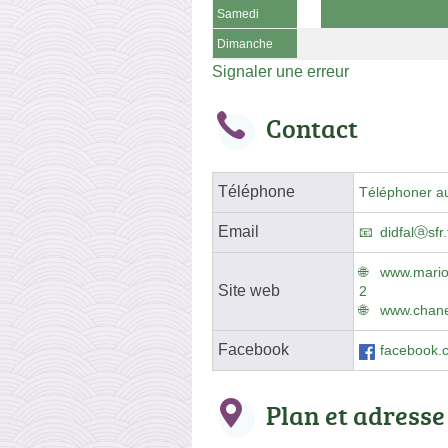
Samedi
Dimanche
Signaler une erreur
Contact
Téléphone
Téléphoner a
Email
didfalⓐsfr.
www.mario
Site web
2
www.chanel
Facebook
facebook.
Plan et adresse