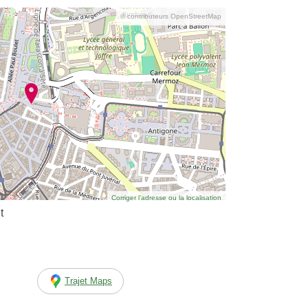
© contributeurs OpenStreetMap
Corriger l’adresse ou la localisation
t
Trajet Maps