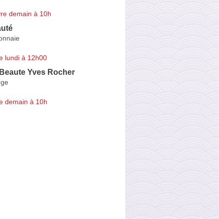
re demain à 10h
uté
onnaie
e lundi à 12h00
 Beaute Yves Rocher
oge
e demain à 10h