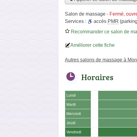
Salon de massage
-
Fermé, ouvr
Services :
accès
PMR
(parking
Recommander ce salon de m
Améliorer cette fiche
Autres salons de massage à Mont
Horaires
Lundi
Mardi
Mercredi
Jeudi
Vendredi