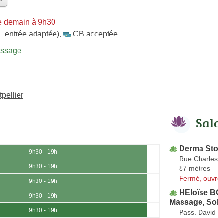
e demain à 9h30
, entrée adaptée)
,
CB acceptée
assage
pellier
Sal
Derma Sto
9h30 - 19h
Rue Charle
9h30 - 19h
87 mètres
Fermé, ouvr
9h30 - 19h
HEloïse B
9h30 - 19h
Massage, Soi
9h30 - 19h
Pass. David