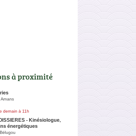
ons à proximité
ries
s Amans
e demain à 11h
OISSIERES - Kinésiologue,
ns énergétiques
 Bélugou