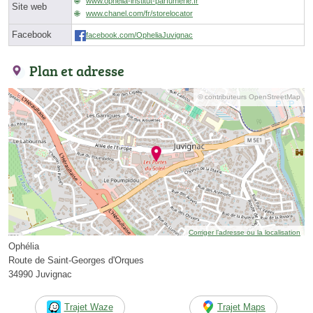
www.ophelia-institut-parfumerie.fr
Site web
www.chanel.com/fr/storelocator
Facebook
facebook.com/OpheliaJuvignac
Plan et adresse
© contributeurs OpenStreetMap
Corriger l’adresse ou la localisation
Ophélia
Route de Saint-Georges d'Orques
34990 Juvignac
Trajet Waze
Trajet Maps