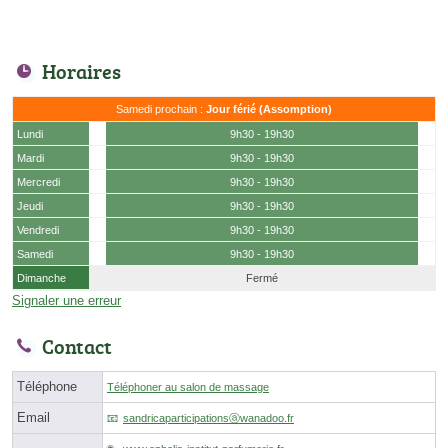
Horaires
Samedi prochain :
Jour férié (Assomption)
Lundi
9h30 - 19h30
Mardi
9h30 - 19h30
Mercredi
9h30 - 19h30
Jeudi
9h30 - 19h30
Vendredi
9h30 - 19h30
Samedi
9h30 - 19h30
Dimanche
Fermé
Signaler une erreur
Contact
Téléphone
Téléphoner au salon de massage
Email
sandricaparticipationsⓐwanadoo.fr