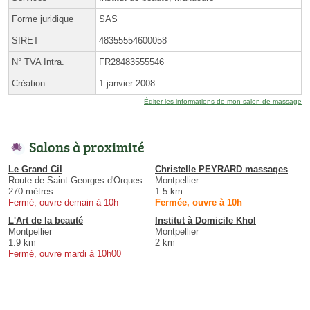
Forme juridique
SAS
SIRET
48355554600058
N° TVA Intra.
FR28483555546
Création
1 janvier 2008
Éditer les informations de mon salon de massage
Salons à proximité
Le Grand Cil
Christelle PEYRARD massages
Route de Saint-Georges d'Orques
Montpellier
270 mètres
1.5 km
Fermé, ouvre demain à 10h
Fermée, ouvre à 10h
L'Art de la beauté
Institut à Domicile Khol
Montpellier
Montpellier
1.9 km
2 km
Fermé, ouvre mardi à 10h00