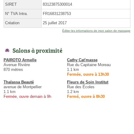
SIRET
83123875300014
N° TVA Intra.
FR16831238753
Création
25 juillet 2017
Éditer les informations de mon salon de massage
Salons à proximité
PAIROTO Armelle
Cathy Cat'masse
Avenue Rivière
Rue du Capitaine Moreau
870 mètres
1.1 km
Fermée, ouvre à 13h30
Thalassa Beauté
Fleurs de Soin Institut
avenue de Montpellier
Rue des Écoles
1.1 km
1.2 km
Fermée, ouvre demain à 9h
Fermé, ouvre à 8h30