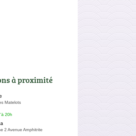
ons à proximité
e
es Matelots
'à 20h
pa
e 2 Avenue Amphitrite