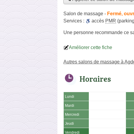
Salon de massage
-
Fermé, ouvr
Services :
accès
PMR
(parking
Une personne
recommande
ce s
Améliorer cette fiche
Autres salons de massage à Agd
Horaires
Lundi
Mardi
Mercredi
Jeudi
Vendredi