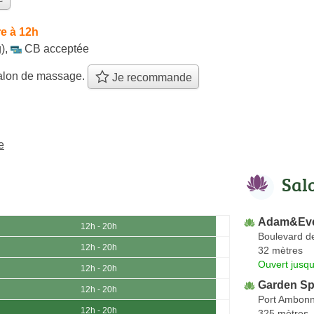
e à 12h
)
,
CB acceptée
alon de massage.
Je recommande
e
Sal
Adam&Ev
12h - 20h
Boulevard d
12h - 20h
32 mètres
Ouvert jusqu
12h - 20h
Garden S
12h - 20h
Port Ambonn
12h - 20h
325 mètres