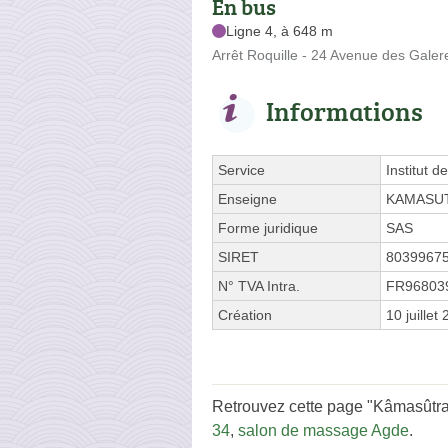
En bus
Ligne 4, à 648 m
Arrêt Roquille - 24 Avenue des Galer
Informations
Service
Institut d
Enseigne
KAMASU
Forme juridique
SAS
SIRET
8039967
N° TVA Intra.
FR96803
Création
10 juillet
Retrouvez cette page "Kâmasûtra 
34
,
salon de massage Agde
.