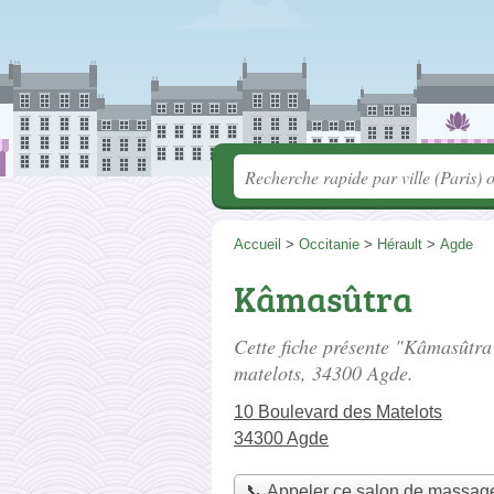
Accueil
>
Occitanie
>
Hérault
>
Agde
Kâmasûtra
Cette fiche présente "Kâmasûtra
matelots
, 34300 Agde.
10 Boulevard des Matelots
34300 Agde
📞 Appeler ce salon de massag