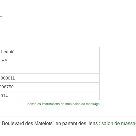
es
e beauté
TRA
5000011
996750
 2014
Éditer les informations de mon salon de massage
Boulevard des Matelots" en partant des liens :
salon de massa