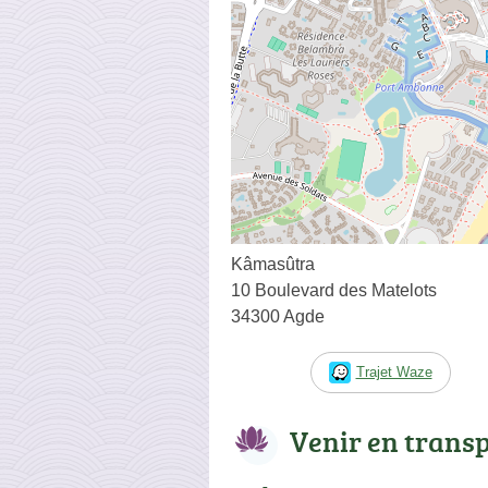
Kâmasûtra
10 Boulevard des Matelots
34300 Agde
Trajet Waze
Venir en trans