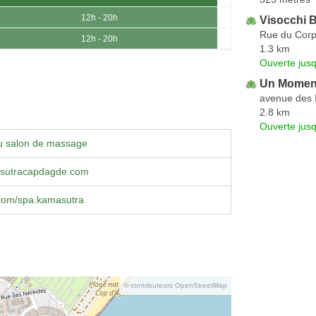
12h - 20h
Visocchi 
Rue du Corp
12h - 20h
1.3 km
Ouverte jus
Un Moment
avenue des 
2.8 km
Ouverte jus
u salon de massage
sutracapdagde.com
com/spa.kamasutra
© contributeurs OpenStreetMap