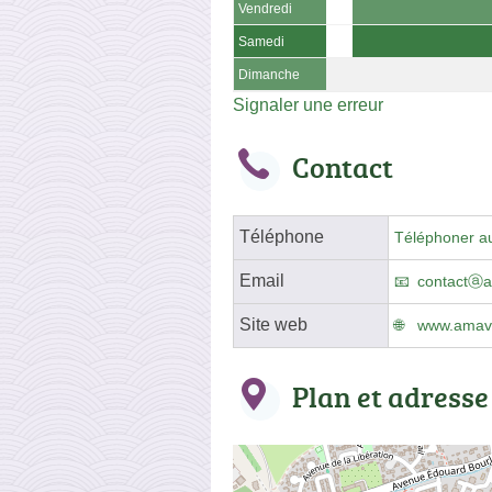
Vendredi
Samedi
Dimanche
Signaler une erreur
Contact
Téléphone
Téléphoner a
Email
contactⓐa
Site web
www.amavi
Plan et adresse