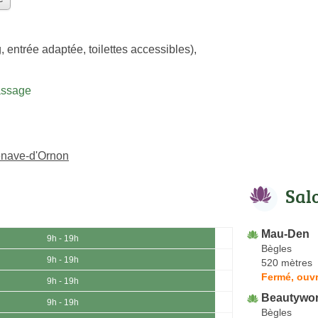
, entrée adaptée, toilettes accessibles)
,
assage
enave-d'Ornon
Sal
Mau-Den
9h - 19h
Bègles
9h - 19h
520 mètres
Fermé, ouvr
9h - 19h
Beautywor
9h - 19h
Bègles