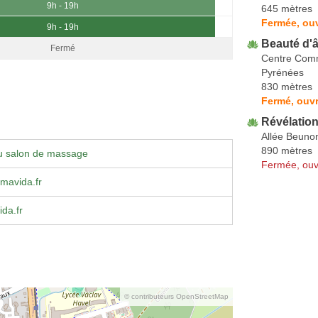
9h - 19h
645 mètres
Fermée, ou
9h - 19h
Beauté d'
Fermé
Centre Comm
Pyrénées
830 mètres
Fermé, ouvr
Révélation
Allée Beuno
890 mètres
u salon de massage
Fermée, ouv
mavida.fr
da.fr
© contributeurs OpenStreetMap