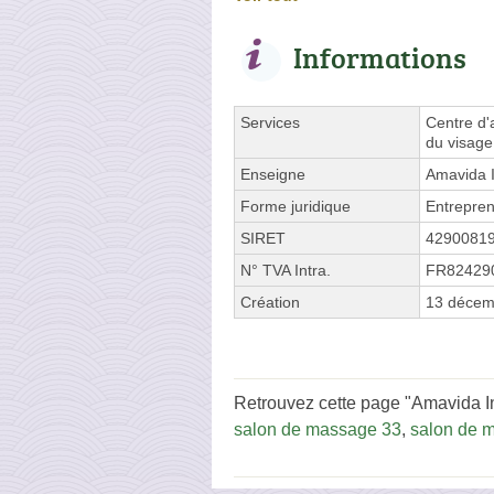
Informations
Services
Centre d'a
du visage
Enseigne
Amavida I
Forme juridique
Entrepren
SIRET
4290081
N° TVA Intra.
FR82429
Création
13 décem
Retrouvez cette page "Amavida In
salon de massage 33
,
salon de 