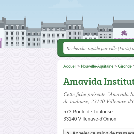
Accueil
>
Nouvelle-Aquitaine
>
Gironde
Amavida Institu
Cette fiche présente "Amavida I
de toulouse
, 33140 Villenave-d'
573 Route de Toulouse
33140 Villenave-d'Ornon
📞 Appeler ce salon de massag