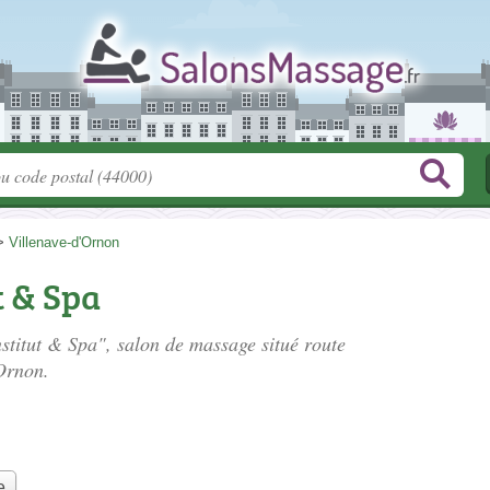
>
Villenave-d'Ornon
t & Spa
nstitut & Spa", salon de massage situé
route
Ornon.
e