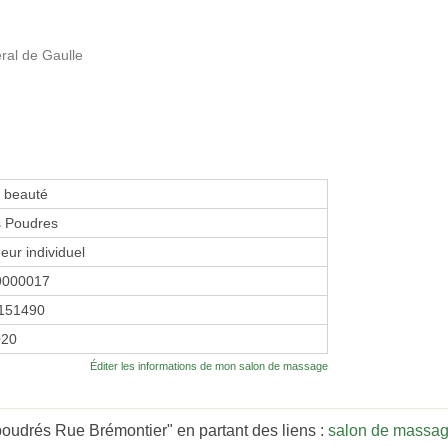
ral de Gaulle
e beauté
s Poudres
eur individuel
9000017
151490
020
Éditer les informations de mon salon de massage
poudrés Rue Brémontier" en partant des liens :
salon de massag