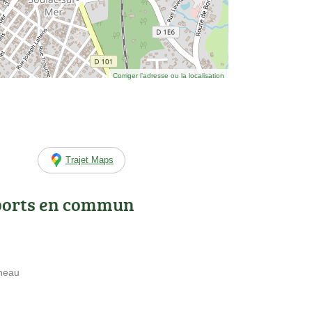
Corriger l’adresse ou la localisation
Trajet Maps
ports en commun
ineau