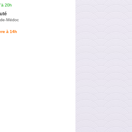
'à 20h
uté
n-de-Médoc
re à 14h