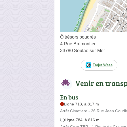
Ô trésors poudrés
4 Rue Brémontier
33780 Soulac-sur-Mer
Trajet Waze
Venir en trans
En bus
Ligne 713, à 817 m
Arrêt Cimetiere - 26 Rue Jean Goud
Ligne 784, à 816 m
Arrêt Gare TER - 1 Route de Grayan