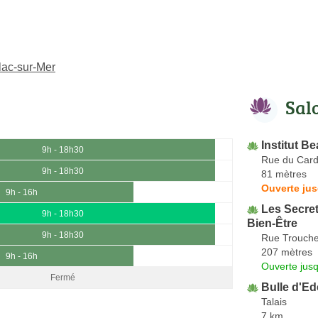
lac-sur-Mer
Sal
Institut B
9h - 18h30
Rue du Card
9h - 18h30
81 mètres
Ouverte jus
9h - 16h
Les Secre
9h - 18h30
Bien-Être
9h - 18h30
Rue Trouch
207 mètres
9h - 16h
Ouverte jus
Fermé
Bulle d'E
Talais
7 km