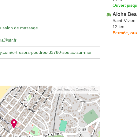
Ouvert jusqu
Aloha Bea
Saint-Vivie
12 km
u salon de massage
Fermée, ouv
raⓐsfr.fr
ty.com/o-tresors-poudres-33780-soulac-sur-mer
© contributeurs OpenStreetMap