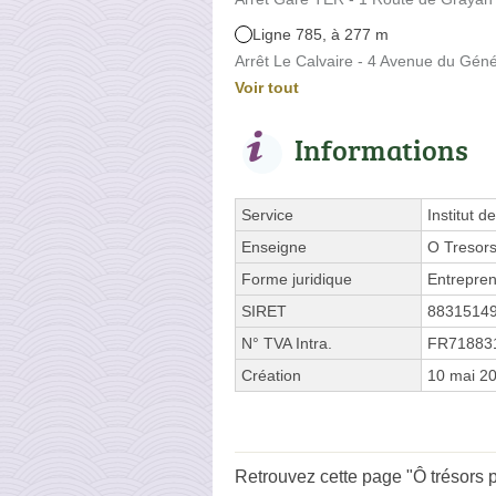
Ligne 785, à 277 m
Arrêt Le Calvaire - 4 Avenue du Géné
Voir tout
Informations
Service
Institut d
Enseigne
O Tresor
Forme juridique
Entrepren
SIRET
8831514
N° TVA Intra.
FR71883
Création
10 mai 2
Retrouvez cette page "Ô trésors 