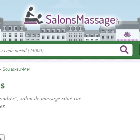
>
Soulac-sur-Mer
és
poudrés", salon de massage situé
rue
er.
e