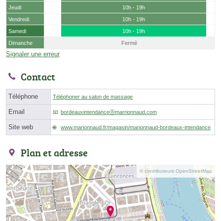
Jeudi
10h - 19h
Vendredi
10h - 19h
Samedi
10h - 19h
Dimanche
Fermé
Signaler une erreur
Contact
Téléphone
Téléphoner au salon de massage
Email
bordeauxintendanceⓐmarrionnaud.com
Site web
www.marionnaud.fr/magasin/marionnaud-bordeaux-intendance
Plan et adresse
© contributeurs OpenStreetMap