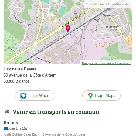
© contributeurs OpenStreetMap
Corriger l’adresse ou la localisation
Lumineuse Beauté
50 avenue de la Côte d'Argent
33380 Biganos
Trajet Waze
Trajet Maps
Venir en transports en commun
En bus
Ligne 1, à 157 m
Arrêt Collège Jean Zay - 46 Avenue de la Côte d’Argent