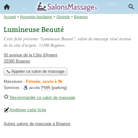
Accueil
>
Nouvelle-Aquitaine
>
Gironde
>
Biganos
Lumineuse Beauté
Cette fiche présente "Lumineuse Beauté", salon de massage situé
avenue
de la côte d'argent
, 33380 Biganos.
50 avenue de la Côte d'Argent
33380 Biganos
📞 Appeler ce salon de massage
Masseuse
-
Fermée, ouvre à 9h
Services :
accès
PMR
(parking)
Recommander ce salon de massage
Améliorer cette fiche
Autres salons de massage à Biganos