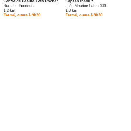
Centre de Beaute Yves Rocher
Capzen Institut
Rue des Fonderies
allée Maurice Lafon 009
1.2 km
1.8 km
Fermé, ouvre à 9h30
Fermé, ouvre à 9h30