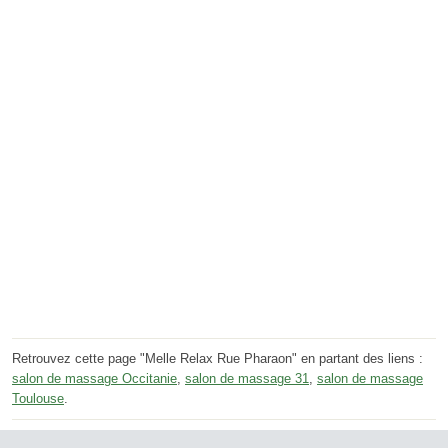
Retrouvez cette page "Melle Relax Rue Pharaon" en partant des liens :
salon de massage Occitanie
,
salon de massage 31
,
salon de massage
Toulouse
.