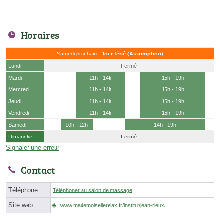
Horaires
Samedi prochain :
Jour férié (Assomption)
Lundi
Fermé
Mardi
11h - 14h
15h - 19h
Mercredi
11h - 14h
15h - 19h
Jeudi
11h - 14h
15h - 19h
Vendredi
11h - 14h
15h - 19h
Samedi
10h - 12h
14h - 19h
Dimanche
Fermé
Signaler une erreur
Contact
Téléphone
Téléphoner au salon de massage
Site web
www.mademoisellerelax.fr/institut/jean-rieux/