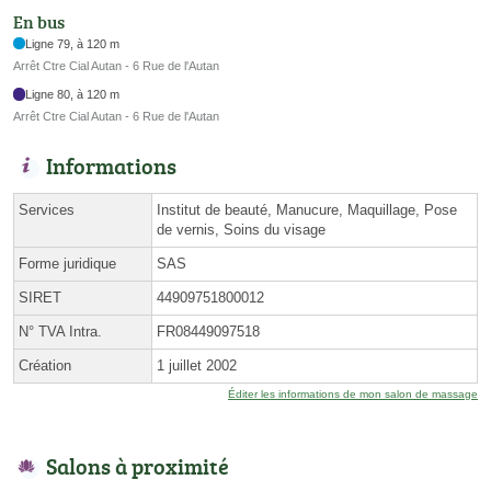
En bus
Ligne 79, à 120 m
Arrêt Ctre Cial Autan - 6 Rue de l'Autan
Ligne 80, à 120 m
Arrêt Ctre Cial Autan - 6 Rue de l'Autan
Informations
Services
Institut de beauté, Manucure, Maquillage, Pose
de vernis, Soins du visage
Forme juridique
SAS
SIRET
44909751800012
N° TVA Intra.
FR08449097518
Création
1 juillet 2002
Éditer les informations de mon salon de massage
Salons à proximité