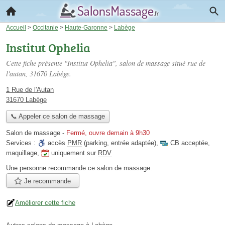
Accueil
>
Occitanie
>
Haute-Garonne
>
Labège
Institut Ophelia
Cette fiche présente "Institut Ophelia", salon de massage situé
rue de
l'autan
, 31670 Labège.
1 Rue de l'Autan
31670 Labège
📞 Appeler ce salon de massage
Salon de massage
-
Fermé, ouvre demain à 9h30
Services :
accès
PMR
(parking, entrée adaptée)
,
CB acceptée
,
maquillage
,
uniquement sur
RDV
Une personne
recommande
ce salon de massage.
Je recommande
Améliorer cette fiche