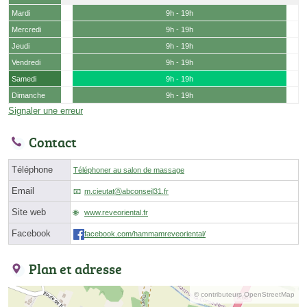
Mardi
9h - 19h
Mercredi
9h - 19h
Jeudi
9h - 19h
Vendredi
9h - 19h
Samedi
9h - 19h
Dimanche
9h - 19h
Signaler une erreur
Contact
Téléphone
Téléphoner au salon de massage
Email
m.cieutatⓐabconseil31.fr
Site web
www.reveoriental.fr
Facebook
facebook.com/hammamreveoriental/
Plan et adresse
© contributeurs OpenStreetMap