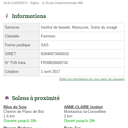
Arrêt GARIDECH - Église - 11 Route Departementale 888
Informations
Services
Institut de beauté, Manucure, Soins du visage
Clientèle
Femmes
Forme juridique
SAS
SIRET
82846973400010
N° TVA Intra.
FR39828469734
Création
1 avril 2017
Éditer les informations de mon salon de massage
Salons à proximité
Rêve de Soie
ANNE-CLAIRE Institut
Chemin de Plano de Brû
Montastruc-la-Conseillère
1.6 km
2 km
Ouverte jusqu'à 18h
Ouvert jusqu'à 19h