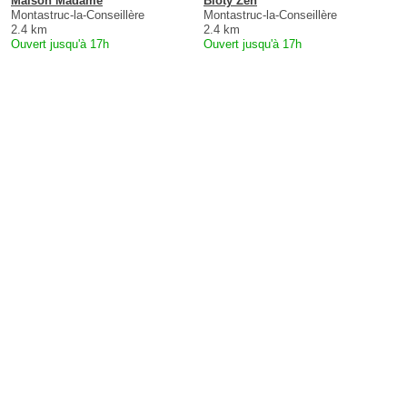
Maison Madame
Bioty Zen
Montastruc-la-Conseillère
Montastruc-la-Conseillère
2.4 km
2.4 km
Ouvert jusqu'à 17h
Ouvert jusqu'à 17h