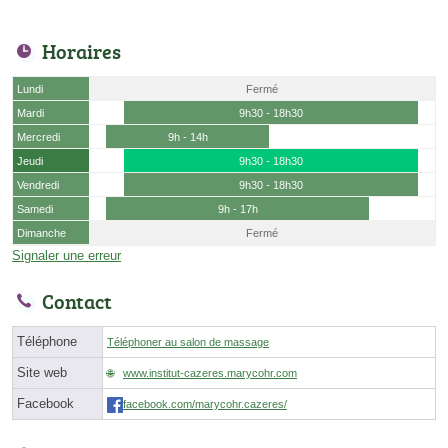
Horaires
Lundi
Fermé
Mardi
9h30 - 18h30
Mercredi
9h - 14h
Jeudi
9h30 - 18h30
Vendredi
9h30 - 18h30
Samedi
9h - 17h
Dimanche
Fermé
Signaler une erreur
Contact
Téléphone
Téléphoner au salon de massage
Site web
www.institut-cazeres.marycohr.com
Facebook
facebook.com/marycohr.cazeres/