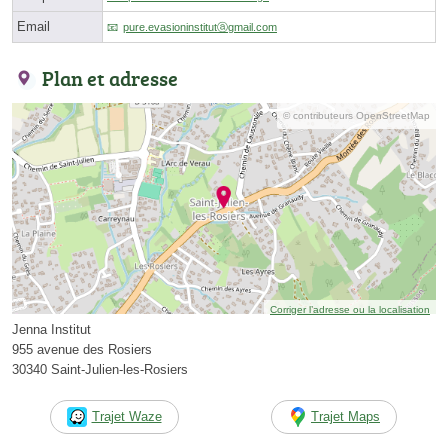
Email
pure.evasioninstitutⓐgmail.com
Plan et adresse
© contributeurs OpenStreetMap
Corriger l’adresse ou la localisation
Jenna Institut
955 avenue des Rosiers
30340 Saint-Julien-les-Rosiers
Trajet Waze
Trajet Maps