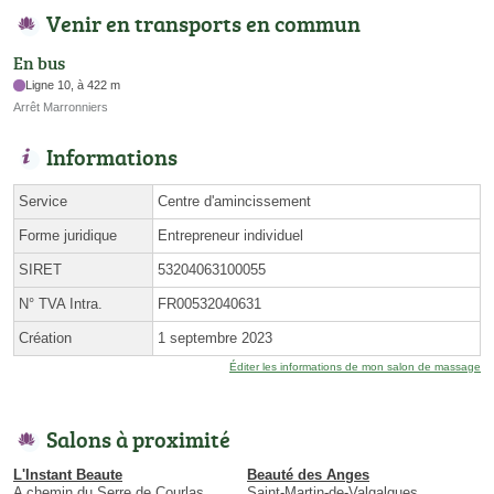
Venir en transports en commun
En bus
Ligne 10, à 422 m
Arrêt Marronniers
Informations
Service
Centre d'amincissement
Forme juridique
Entrepreneur individuel
SIRET
53204063100055
N° TVA Intra.
FR00532040631
Création
1 septembre 2023
Éditer les informations de mon salon de massage
Salons à proximité
L'Instant Beaute
Beauté des Anges
A chemin du Serre de Courlas
Saint-Martin-de-Valgalgues