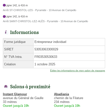
Ligne 142, à 416 m
Arrêt ST-CHRISTOL-LES - Pyramide - 10 Avenue de Campello
Ligne 142, à 416 m
Arrêt SAINT-CHRISTOL-LEZ-ALÈS - Pyramide - 10 Avenue de Campello
Informations
Forme juridique
Entrepreneur individuel
SIRET
53053063300029
N° TVA Intra.
FR03530530633
Création
1 octobre 2025
Éditer les informations de mon salon de massage
Salons à proximité
Instant Glamour
Abadiania
avenue du Général de Gaulle
chemin de la Filature
33 mètres
234 mètres
Ouvert jusqu'à 19h
Ouvert jusqu'à 19h