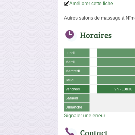
Améliorer cette fiche
Autres salons de massage à Nîm
Horaires
Lundi
Mardi
Mercredi
Jeudi
Vendredi
9h - 13h30
Samedi
Dimanche
Signaler une erreur
Contact