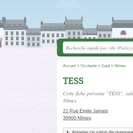
Accueil
>
Occitanie
>
Gard
>
Nîmes
TESS
Cette fiche présente "TESS", sa
Nîmes.
21 Rue Emile Jamais
30900 Nîmes
📞 Appeler ce salon de massag