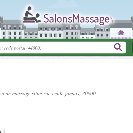
lon de massage situé
rue emile jamais
, 30900
e