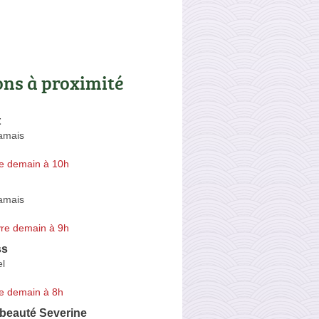
ons à proximité
t
amais
e demain à 10h
amais
re demain à 9h
ss
el
e demain à 8h
e beauté Severine