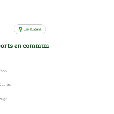
Trajet Maps
ports en commun
 Hugo
Jaurès
 Hugo