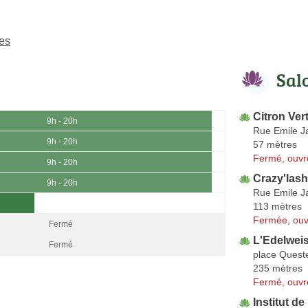
es
Sal
Citron Ver
9h - 20h
Rue Emile J
9h - 20h
57 mètres
Fermé, ouvr
9h - 20h
Crazy'lash
9h - 20h
Rue Emile J
113 mètres
Fermée, ouv
Fermé
L'Edelwei
Fermé
place Quest
235 mètres
Fermé, ouvr
Institut d