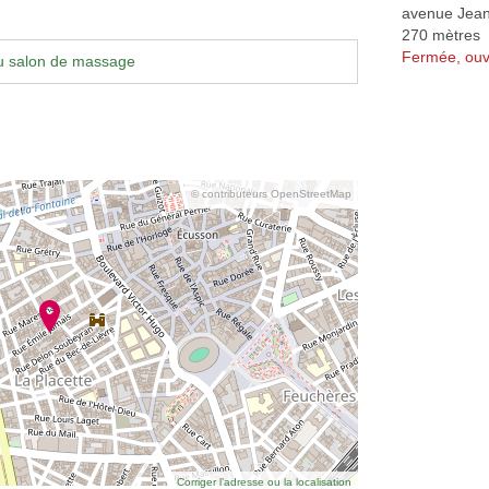
avenue Jean
270 mètres
Fermée, ouv
u salon de massage
© contributeurs OpenStreetMap
Corriger l’adresse ou la localisation