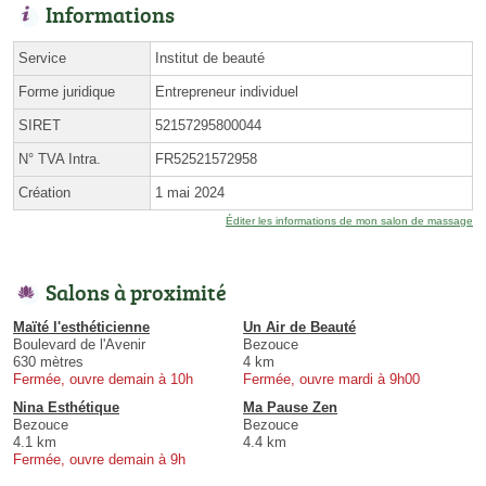
Informations
Service
Institut de beauté
Forme juridique
Entrepreneur individuel
SIRET
52157295800044
N° TVA Intra.
FR52521572958
Création
1 mai 2024
Éditer les informations de mon salon de massage
Salons à proximité
Maïté l'esthéticienne
Un Air de Beauté
Boulevard de l'Avenir
Bezouce
630 mètres
4 km
Fermée, ouvre demain à 10h
Fermée, ouvre mardi à 9h00
Nina Esthétique
Ma Pause Zen
Bezouce
Bezouce
4.1 km
4.4 km
Fermée, ouvre demain à 9h