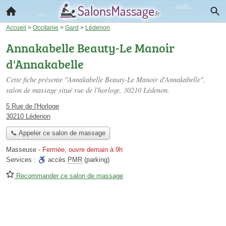
Accueil
>
Occitanie
>
Gard
>
Lédenon
Annakabelle Beauty-Le Manoir
d'Annakabelle
Cette fiche présente "Annakabelle Beauty-Le Manoir d'Annakabelle",
salon de massage situé
rue de l'horloge
, 30210 Lédenon.
5 Rue de l'Horloge
30210 Lédenon
📞 Appeler ce salon de massage
Masseuse
-
Fermée, ouvre demain à 9h
Services :
accès
PMR
(parking)
Recommander ce salon de massage