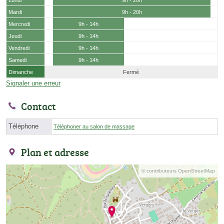
Lundi
9h - 20h
Mardi
9h - 20h
Mercredi
9h - 14h
Jeudi
9h - 14h
Vendredi
9h - 14h
Samedi
9h - 14h
Dimanche
Fermé
Signaler une erreur
Contact
Téléphone
Téléphoner au salon de massage
Plan et adresse
© contributeurs OpenStreetMap