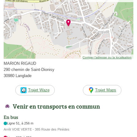
Corriger l’adresse ou la localisation
MARION RIGAUD
290 chemin de Saint-Dionisy
30980 Langlade
Trajet Waze
Trajet Maps
Venir en transports en commun
En bus
Ligne 51, à 256 m
Arrêt VOIE VERTE - 385 Route des Pinèdes