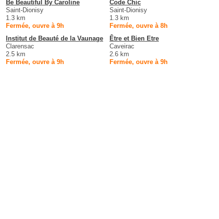
Be Beautiful By Caroline
Code Chic
Saint-Dionisy
Saint-Dionisy
1.3 km
1.3 km
Fermée, ouvre à 9h
Fermée, ouvre à 8h
Institut de Beauté de la Vaunage
Être et Bien Etre
Clarensac
Caveirac
2.5 km
2.6 km
Fermée, ouvre à 9h
Fermée, ouvre à 9h