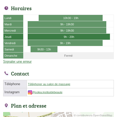
Horaires
Lundi
10h30 - 19h
Mardi
9h - 19h30
Mercredi
9h - 19h30
Jeudi
9h - 20h
Vendredi
9h - 19h
Samedi
9h30 - 13h
Dimanche
Fermé
Signaler une erreur
Contact
Téléphone
Téléphoner au salon de massage
Instagram
@solea.institutdebeaute
Plan et adresse
© contributeurs OpenStreetMap