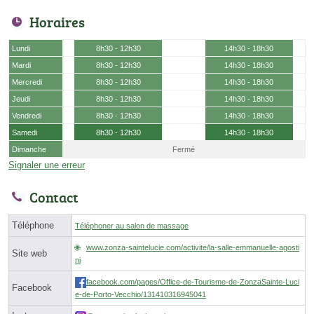
Horaires
Lundi
8h30 - 12h30
14h30 - 18h30
Mardi
8h30 - 12h30
14h30 - 18h30
Mercredi
8h30 - 12h30
14h30 - 18h30
Jeudi
8h30 - 12h30
14h30 - 18h30
Vendredi
8h30 - 12h30
14h30 - 18h30
Samedi
8h30 - 12h30
14h30 - 18h30
Dimanche
Fermé
Signaler une erreur
Contact
Téléphone
Téléphoner au salon de massage
www.zonza-saintelucie.com/activite/la-salle-emmanuelle-agosti
Site web
ni
facebook.com/pages/Office-de-Tourisme-de-ZonzaSainte-Luci
Facebook
e-de-Porto-Vecchio/131410316945041