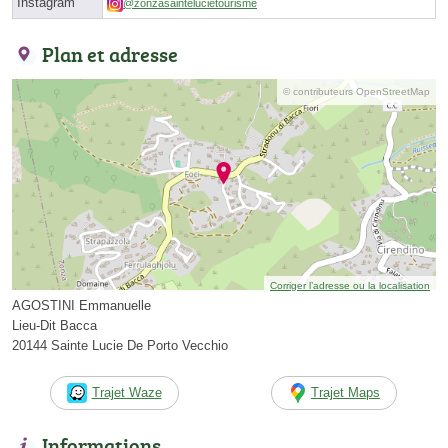
Instagram
@zonzasaintelucietourisme
Plan et adresse
© contributeurs OpenStreetMap
Corriger l’adresse ou la localisation
AGOSTINI Emmanuelle
Lieu-Dit Bacca
20144 Sainte Lucie De Porto Vecchio
Trajet Waze
Trajet Maps
Informations