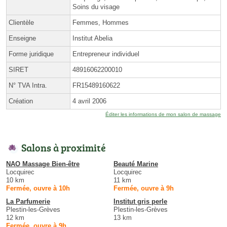
Soins du visage
Clientèle
Femmes, Hommes
Enseigne
Institut Abelia
Forme juridique
Entrepreneur individuel
SIRET
48916062200010
N° TVA Intra.
FR15489160622
Création
4 avril 2006
Éditer les informations de mon salon de massage
Salons à proximité
NAO Massage Bien-être
Beauté Marine
Locquirec
Locquirec
10 km
11 km
Fermée, ouvre à 10h
Fermée, ouvre à 9h
La Parfumerie
Institut gris perle
Plestin-les-Grèves
Plestin-les-Grèves
12 km
13 km
Fermée, ouvre à 9h