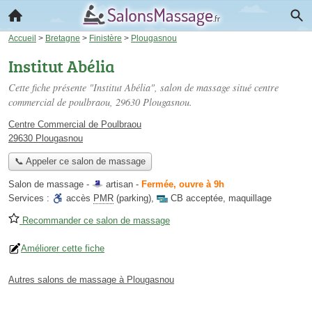
Accueil
>
Bretagne
>
Finistère
>
Plougasnou
Institut Abélia
Cette fiche présente "Institut Abélia", salon de massage situé
centre
commercial de poulbraou
, 29630 Plougasnou.
Centre Commercial de Poulbraou
29630 Plougasnou
📞 Appeler ce salon de massage
Salon de massage -
artisan
-
Fermée, ouvre à 9h
Services :
accès
PMR
(parking)
,
CB acceptée
,
maquillage
Recommander ce salon de massage
Améliorer cette fiche
Autres salons de massage à Plougasnou