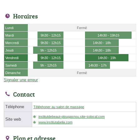
Horaires
Lundi
Fermé
Mardi
9h30 - 12h15
14h30 - 19h15
Mercredi
9h30 - 12h15
14h30 - 18h
Jeudi
9h - 12h15
14h30 - 18h
Vendredi
9h30 - 12h15
14h30 - 19h
Samedi
9h - 12h15
14h30 - 17h
Dimanche
Fermé
Signaler une erreur
Contact
Téléphone
Téléphoner au salon de massage
institutdebeaut-plougasnou.site-solocal.com
Site web
www.institutabelia.com
Plan et adresse