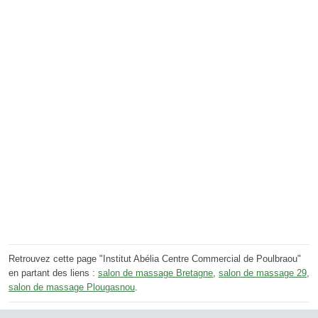
Retrouvez cette page "Institut Abélia Centre Commercial de Poulbraou"
en partant des liens :
salon de massage Bretagne
,
salon de massage 29
,
salon de massage Plougasnou
.