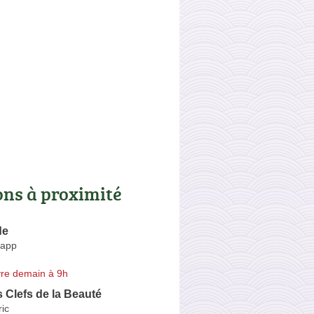
ons à proximité
de
happ
re demain à 9h
s Clefs de la Beauté
ic