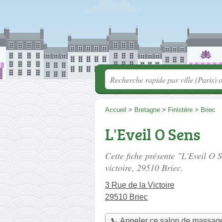
Accueil
>
Bretagne
>
Finistère
>
Briec
L'Eveil O Sens
Cette fiche présente "L'Eveil O 
victoire
, 29510 Briec.
3 Rue de la Victoire
29510 Briec
📞 Appeler ce salon de massag