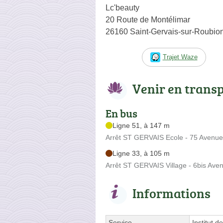
Lc'beauty
20 Route de Montélimar
26160 Saint-Gervais-sur-Roubio
Trajet Waze
Venir en trans
En bus
Ligne 51, à 147 m
Arrêt ST GERVAIS Ecole - 75 Avenu
Ligne 33, à 105 m
Arrêt ST GERVAIS Village - 6bis Av
Informations
Service
Institut d