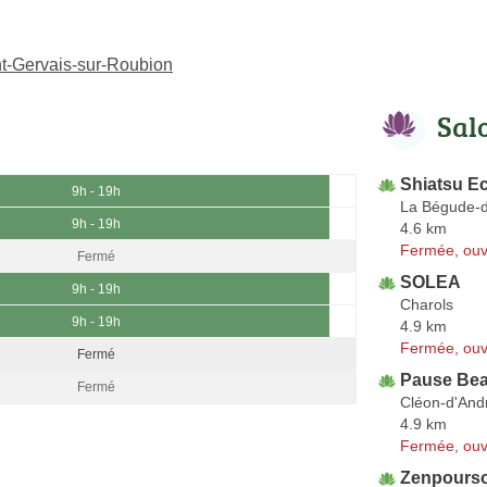
t-Gervais-sur-Roubion
Sal
Shiatsu E
9h - 19h
La Bégude-
9h - 19h
4.6 km
Fermée, ouv
Fermé
SOLEA
9h - 19h
Charols
9h - 19h
4.9 km
Fermée, ouv
Fermé
Pause Bea
Fermé
Cléon-d'And
4.9 km
Fermée, ouv
Zenpourso