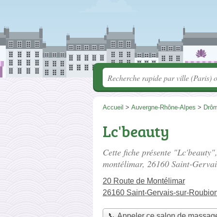
Accueil
>
Auvergne-Rhône-Alpes
>
Drô
Lc'beauty
Cette fiche présente "Lc'beauty"
montélimar
, 26160 Saint-Gervai
20 Route de Montélimar
26160 Saint-Gervais-sur-Roubio
📞 Appeler ce salon de massag