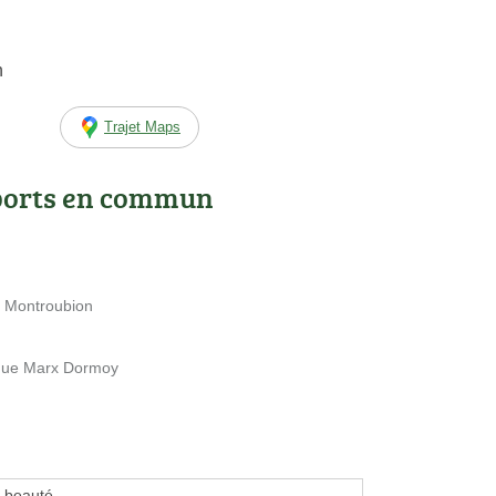
n
Trajet Maps
ports en commun
e Montroubion
enue Marx Dormoy
e beauté