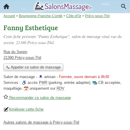
Accueil
>
Bourgogne-Franche-Comté
>
Côte-d'Or
>
Précy-sous-Thil
Fanny Esthetique
Cette fiche présente "Fanny Esthetique", salon de massage situé
rue du
serein
, 21390 Précy-sous-Thil.
Rue du Serein
21390 Précy-sous-Thil
📞 Appeler ce salon de massage
Salon de massage -
artisan
-
Fermée, ouvre demain à 8h30
Services :
accès
PMR
(parking, entrée adaptée)
,
CB acceptée
,
maquillage
,
uniquement sur
RDV
Recommander ce salon de massage
Améliorer cette fiche
Autres salons de massage à Précy-sous-Thil