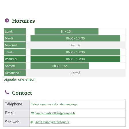
Horaires
Lundi
9h - 16h
Mardi
8h30 - 18h30
Mercredi
Fermé
Jeudi
8h30 - 18h30
Vendredi
8h30 - 18h30
Samedi
8h30 - 15h
Dimanche
Fermé
Signaler une erreur
Contact
Téléphone
Téléphoner au salon de massage
Email
fanny.martin0087ⓐorange.fr
Site web
institutfannyesthetique.fr