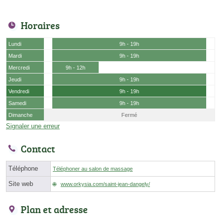
Horaires
Lundi
9h - 19h
Mardi
9h - 19h
Mercredi
9h - 12h
Jeudi
9h - 19h
Vendredi
9h - 19h
Samedi
9h - 19h
Dimanche
Fermé
Signaler une erreur
Contact
Téléphone
Téléphoner au salon de massage
Site web
www.orkysia.com/saint-jean-dangely/
Plan et adresse