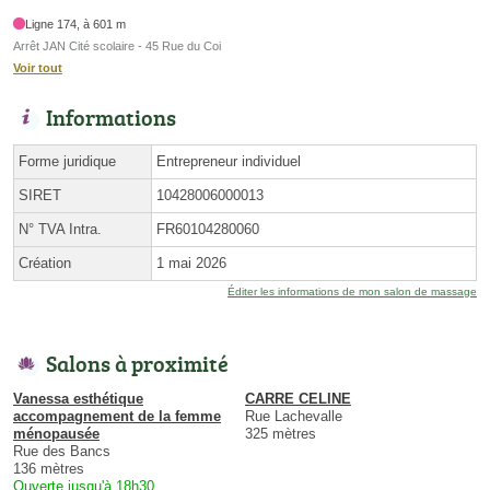
Ligne 174, à 601 m
Arrêt JAN Cité scolaire - 45 Rue du Coi
Voir tout
Informations
Forme juridique
Entrepreneur individuel
SIRET
10428006000013
N° TVA Intra.
FR60104280060
Création
1 mai 2026
Éditer les informations de mon salon de massage
Salons à proximité
Vanessa esthétique
CARRE CELINE
accompagnement de la femme
Rue Lachevalle
ménopausée
325 mètres
Rue des Bancs
136 mètres
Ouverte jusqu'à 18h30