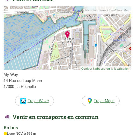
© contributeurs OpenStreetMap
Corriger l’adresse ou la localisation
My Way
14 Rue du Loup Marin
17000 La Rochelle
Trajet Waze
Trajet Maps
Venir en transports en commun
En bus
Ligne NCV, à 589 m