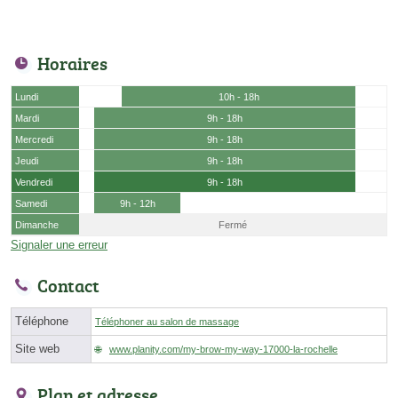
Horaires
Lundi
10h - 18h
Mardi
9h - 18h
Mercredi
9h - 18h
Jeudi
9h - 18h
Vendredi
9h - 18h
Samedi
9h - 12h
Dimanche
Fermé
Signaler une erreur
Contact
Téléphone
Téléphoner au salon de massage
Site web
www.planity.com/my-brow-my-way-17000-la-rochelle
Plan et adresse