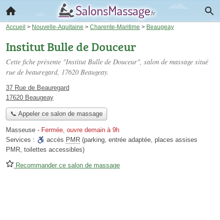
Accueil
>
Nouvelle-Aquitaine
>
Charente-Maritime
>
Beaugeay
Institut Bulle de Douceur
Cette fiche présente "Institut Bulle de Douceur", salon de massage situé
rue de beauregard
, 17620 Beaugeay.
37 Rue de Beauregard
17620 Beaugeay
📞 Appeler ce salon de massage
Masseuse
-
Fermée, ouvre demain à 9h
Services :
accès
PMR
(parking, entrée adaptée, places assises
PMR, toilettes accessibles)
Recommander ce salon de massage