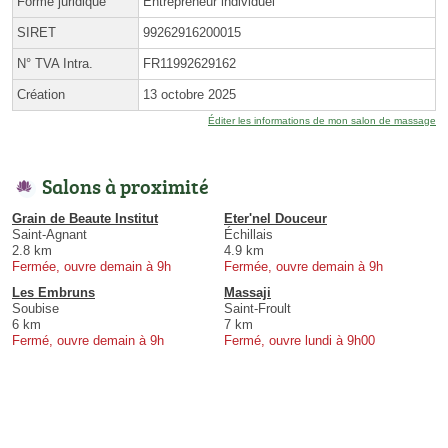
Forme juridique
Entrepreneur individuel
SIRET
99262916200015
N° TVA Intra.
FR11992629162
Création
13 octobre 2025
Éditer les informations de mon salon de massage
Salons à proximité
Grain de Beaute Institut
Eter'nel Douceur
Saint-Agnant
Échillais
2.8 km
4.9 km
Fermée, ouvre demain à 9h
Fermée, ouvre demain à 9h
Les Embruns
Massaji
Soubise
Saint-Froult
6 km
7 km
Fermé, ouvre demain à 9h
Fermé, ouvre lundi à 9h00