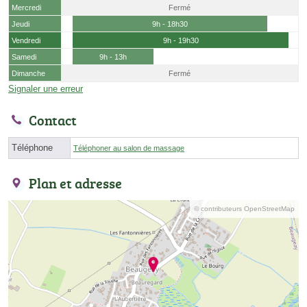
Mercredi
Fermé
Jeudi
9h - 18h30
Vendredi
9h - 19h30
Samedi
9h - 13h
Dimanche
Fermé
Signaler une erreur
Contact
Téléphone
Téléphoner au salon de massage
Plan et adresse
© contributeurs OpenStreetMap