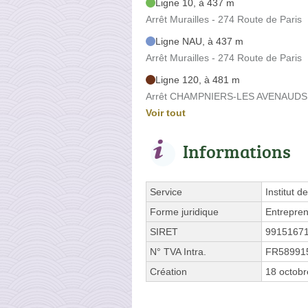
Ligne 10, à 437 m
Arrêt Murailles - 274 Route de Paris
Ligne NAU, à 437 m
Arrêt Murailles - 274 Route de Paris
Ligne 120, à 481 m
Arrêt CHAMPNIERS-LES AVENAUDS R
Voir tout
Informations
Service
Institut d
Forme juridique
Entrepren
SIRET
9915167
N° TVA Intra.
FR58991
Création
18 octob