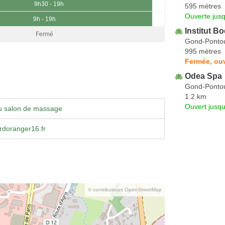
9h30 - 19h
595 mètres
Ouverte jus
9h - 19h
Institut B
Fermé
Gond-Ponto
995 mètres
Fermée, ouv
Odea Spa
Gond-Ponto
1.2 km
Ouvert jusqu
u salon de massage
rdoranger16.fr
© contributeurs OpenStreetMap