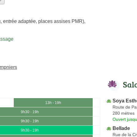
, entrée adaptée, places assises PMR)
,
assage
ampniers
Sal
Soya Esth
13h - 19h
Route de Pa
9h30 - 19h
280 mètres
Ouvert jusqu
9h30 - 19h
Bellade
9h30 - 19h
Rue de la Cr