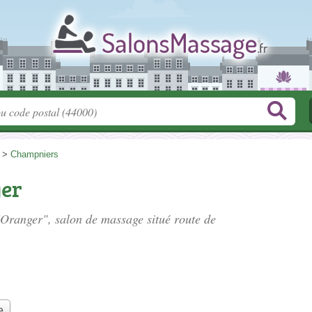
>
Champniers
ger
d'Oranger", salon de massage situé
route de
e