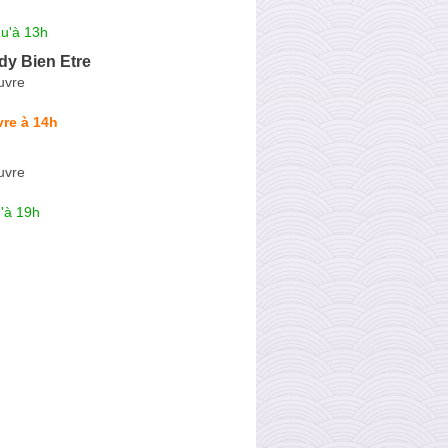
qu'à 13h
ody Bien Etre
uvre
re à 14h
uvre
'à 19h