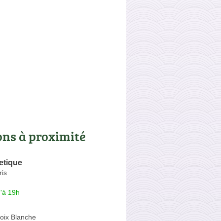
ons à proximité
etique
ris
'à 19h
oix Blanche