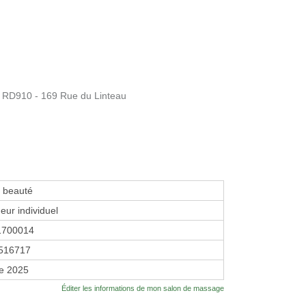
D910 - 169 Rue du Linteau
e beauté
eur individuel
1700014
516717
re 2025
Éditer les informations de mon salon de massage