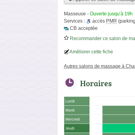
Masseuse
-
Ouverte jusqu'à 19h
Services :
accès
PMR
(parking
CB acceptée
Recommander ce salon de m
Améliorer cette fiche
Autres salons de massage à Ch
Horaires
Lundi
Mardi
Mercredi
Jeudi