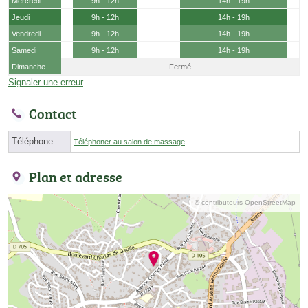
Mercredi
9h - 12h
14h - 19h
Jeudi
9h - 12h
14h - 19h
Vendredi
9h - 12h
14h - 19h
Samedi
9h - 12h
14h - 19h
Dimanche
Fermé
Signaler une erreur
Contact
Téléphone
Téléphoner au salon de massage
Plan et adresse
© contributeurs OpenStreetMap