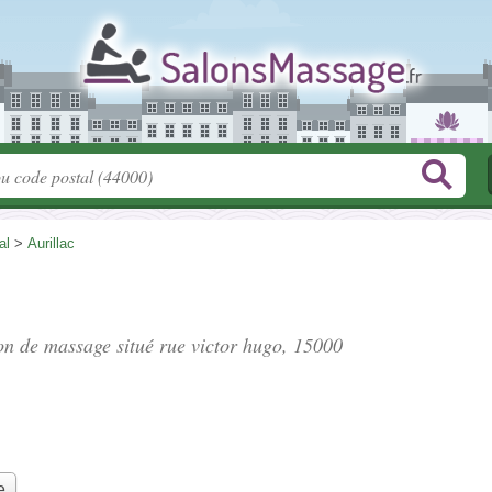
al
>
Aurillac
lon de massage situé
rue victor hugo
, 15000
e