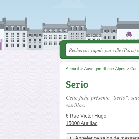
Accueil
>
Auvergne-Rhône-Alpes
>
Cant
Serio
Cette fiche présente "Serio", sa
Aurillac.
6 Rue Victor Hugo
15000 Aurillac
📞 Appeler ce salon de massag