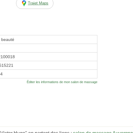
Trajet Maps
e beauté
2100018
615221
04
Éditer les informations de mon salon de massage