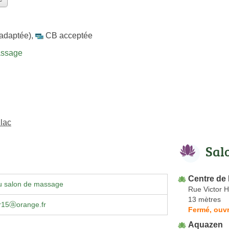
 adaptée)
,
CB acceptée
assage
lac
Sal
Centre de
u salon de massage
Rue Victor 
13 mètres
r15ⓐorange.fr
Fermé, ouvr
Aquazen