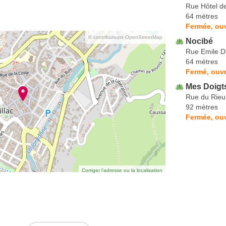
Rue Hôtel de
64 mètres
Fermée, ouv
© contributeurs OpenStreetMap
Nocibé
Rue Emile D
64 mètres
Fermé, ouvr
Mes Doigt
Rue du Rieu
92 mètres
Fermée, ouv
Corriger l’adresse ou la localisation