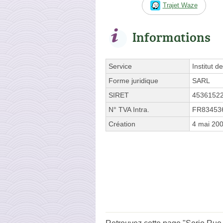
Trajet Waze
Informations
Service
Institut d
Forme juridique
SARL
SIRET
4536152
N° TVA Intra.
FR83453
Création
4 mai 20