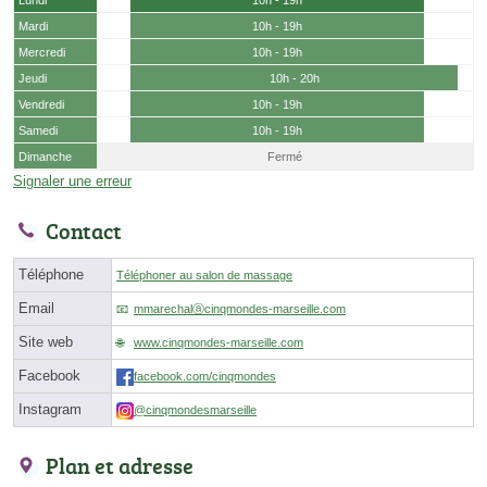
Lundi
10h - 19h
Mardi
10h - 19h
Mercredi
10h - 19h
Jeudi
10h - 20h
Vendredi
10h - 19h
Samedi
10h - 19h
Dimanche
Fermé
Signaler une erreur
Contact
Téléphone
Téléphoner au salon de massage
Email
mmarechalⓐcinqmondes-marseille.com
Site web
www.cinqmondes-marseille.com
Facebook
facebook.com/cinqmondes
Instagram
@cinqmondesmarseille
Plan et adresse