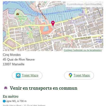
© contributeurs OpenStreetMap
Corriger l’adresse ou la localisation
Cinq Mondes
45 Quai de Rive Neuve
13007 Marseille
Trajet Waze
Trajet Maps
Venir en transports en commun
En métro
Ligne M1, à 730 m
Arrêt Vieux-Port - 11 Quai des belges