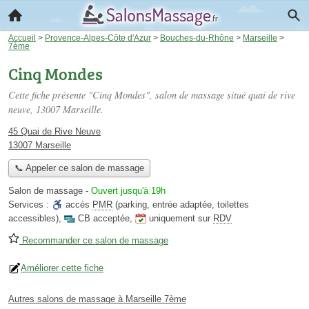
Accueil
>
Provence-Alpes-Côte d'Azur
>
Bouches-du-Rhône
>
Marseille
>
7ème
Cinq Mondes
Cette fiche présente "Cinq Mondes", salon de massage situé
quai de rive
neuve
, 13007 Marseille.
45 Quai de Rive Neuve
13007 Marseille
📞 Appeler ce salon de massage
Salon de massage
-
Ouvert jusqu'à 19h
Services :
accès
PMR
(parking, entrée adaptée, toilettes
accessibles)
,
CB acceptée
,
uniquement sur
RDV
Recommander ce salon de massage
Améliorer cette fiche
Autres salons de massage à Marseille 7ème