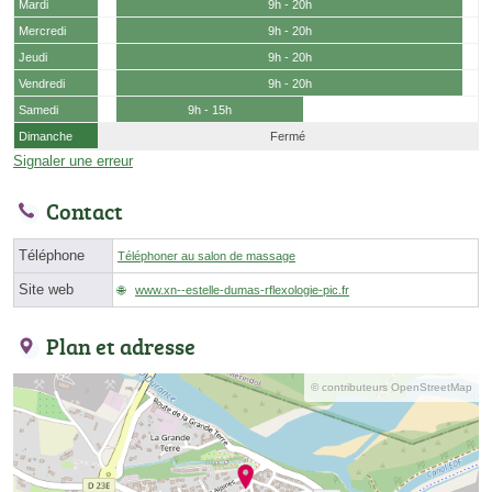
Mardi
9h - 20h
Mercredi
9h - 20h
Jeudi
9h - 20h
Vendredi
9h - 20h
Samedi
9h - 15h
Dimanche
Fermé
Signaler une erreur
Contact
Téléphone
Téléphoner au salon de massage
Site web
www.xn--estelle-dumas-rflexologie-pic.fr
Plan et adresse
© contributeurs OpenStreetMap