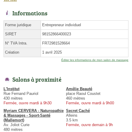
Informations
Forme juridique
Entrepreneur individuel
SIRET
98152866400023
N° TVA Intra.
FR72981528664
Création
1 avril 2025
Éditer les informations de mon salon de massage
Salons à proximité
L'Institut
Amélie Beauté
Rue Fernand Pauriol
place Raoul Coustet
430 mètres
460 mètres
Fermée, ouvre mardi à 9h30
Fermée, ouvre mardi à 9h00
Myriam CERVERA - Naturopathie
Secret Caché
& Massages - Sport-Santé
Alleins
(Mallemort)
3.5 km
Av. Joliot Curie
Fermée, ouvre demain à 9h
480 mètres