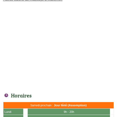
Horaires
Samedi prochain :
Jour férié (Assomption)
Lundi
9h - 20h