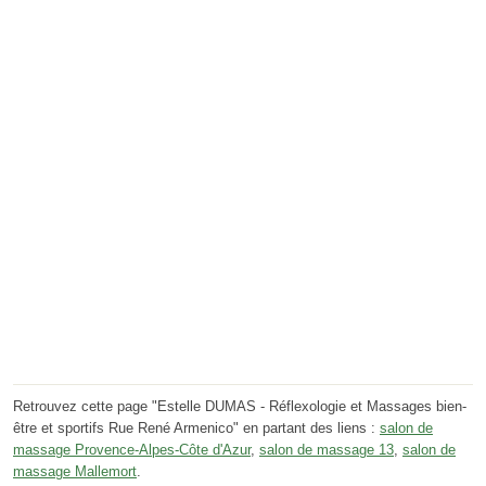
Retrouvez cette page "Estelle DUMAS - Réflexologie et Massages bien-
être et sportifs Rue René Armenico" en partant des liens :
salon de
massage Provence-Alpes-Côte d'Azur
,
salon de massage 13
,
salon de
massage Mallemort
.