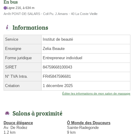
En bus
Ligne 216, à 634 m
Arrêt PONT-DE-SALARS - Coll Pu. J.Amans - 40 La Coste Vieille
Informations
Service
Institut de beauté
Enseigne
Zelia Beaute
Forme juridique
Entrepreneur individuel
SIRET
84759668100043
N° TVA Intra.
FR45847596681
Création
1 décembre 2025
Éditer les informations de mon salon de massage
Salons à proximité
Douce élégance
Ô Monde des Douceurs
Av. De Rodez
Sainte-Radegonde
1.2 km
9 km