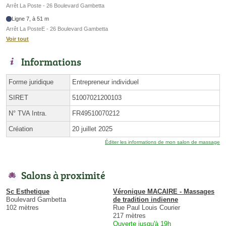
Arrêt La Poste - 26 Boulevard Gambetta
Ligne 7, à 51 m
Arrêt La PosteE - 26 Boulevard Gambetta
Voir tout
Informations
Forme juridique
Entrepreneur individuel
SIRET
51007021200103
N° TVA Intra.
FR49510070212
Création
20 juillet 2025
Éditer les informations de mon salon de massage
Salons à proximité
Sc Esthetique
Véronique MACAIRE - Massages
Boulevard Gambetta
de tradition indienne
102 mètres
Rue Paul Louis Courier
217 mètres
Ouverte jusqu'à 19h