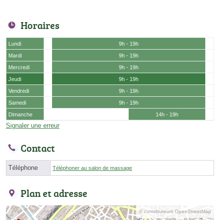
Horaires
Lundi
9h - 19h
Mardi
9h - 19h
Mercredi
9h - 19h
Jeudi
9h - 19h
Vendredi
9h - 19h
Samedi
9h - 19h
Dimanche
14h - 19h
Signaler une erreur
Contact
Téléphone
Téléphoner au salon de massage
Plan et adresse
© contributeurs OpenStreetMap