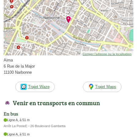
Corriger l’adresse ou la localisation
Aima
6 Rue de la Major
11100 Narbonne
Trajet Waze
Trajet Maps
Venir en transports en commun
En bus
Ligne A, à 51 m
Arrêt La PosteE - 26 Boulevard Gambetta
Ligne A, à 51 m