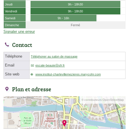
Jeudi
9h - 18h30
Vendredi
9h - 18h30
Samedi
9h - 16h
Dimanche
Fermé
Signaler une erreur
Contact
Téléphone
Téléphoner au salon de massage
Email
escale-beauteⓐsfr.fr
Site web
www.institut-charlevillemezieres.marycohr.com
Plan et adresse
© contributeurs OpenStreetMap