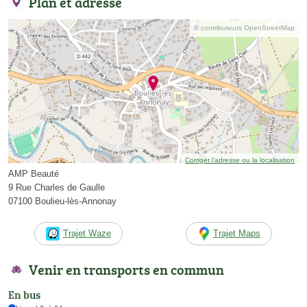
Plan et adresse
© contributeurs OpenStreetMap
Corriger l’adresse ou la localisation
AMP Beauté
9 Rue Charles de Gaulle
07100 Boulieu-lès-Annonay
Trajet Waze
Trajet Maps
Venir en transports en commun
En bus