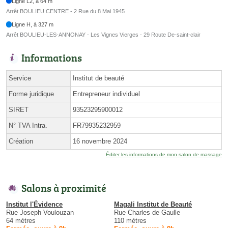
Ligne L2, à 64 m
Arrêt BOULIEU CENTRE - 2 Rue du 8 Mai 1945
Ligne H, à 327 m
Arrêt BOULIEU-LES-ANNONAY - Les Vignes Vierges - 29 Route De-saint-clair
Informations
Service
Institut de beauté
Forme juridique
Entrepreneur individuel
SIRET
93523295900012
N° TVA Intra.
FR79935232959
Création
16 novembre 2024
Éditer les informations de mon salon de massage
Salons à proximité
Institut l'Évidence
Magali Institut de Beauté
Rue Joseph Voulouzan
Rue Charles de Gaulle
64 mètres
110 mètres