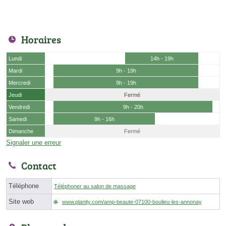
Horaires
Lundi
14h - 19h
Mardi
9h - 19h
Mercredi
9h - 19h
Jeudi
Fermé
Vendredi
9h - 20h
Samedi
9h - 16h
Dimanche
Fermé
Signaler une erreur
Contact
Téléphone
Téléphoner au salon de massage
Site web
www.planity.com/amp-beaute-07100-boulieu-les-annonay