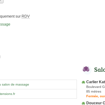
iquement sur
RDV
assage
e
Sal
Carlier Kat
u salon de massage
Boulevard 
85 mètres
ensions.fr
Fermée, ouv
Douceur 