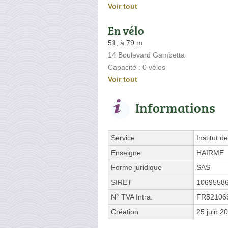
Voir tout
En vélo
51, à 79 m
14 Boulevard Gambetta
Capacité : 0 vélos
Voir tout
Informations
Service
Institut d
Enseigne
HAIRME
Forme juridique
SAS
SIRET
1069558
N° TVA Intra.
FR52106
Création
25 juin 2