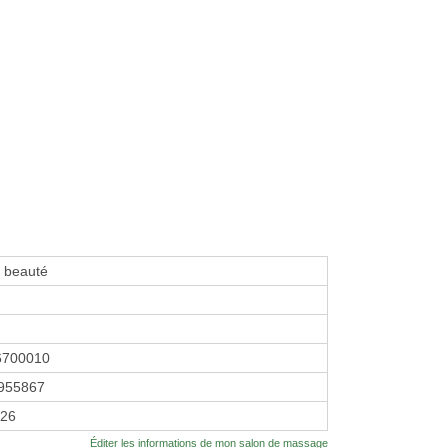
e beauté
6700010
955867
026
Éditer les informations de mon salon de massage