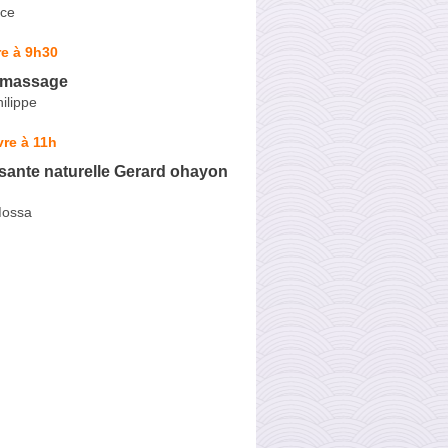
nce
e à 9h30
i massage
ilippe
re à 11h
sante naturelle Gerard ohayon
Mossa