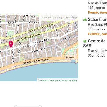
Rue de Fra
119 mètres
Fermé, ouvr
© contributeurs OpenStreetMap
Sabai tha
Rue Saint-Ph
176 mètres
Fermée, ouv
Centre de 
SAS
Rue Alexis 
300 mètres
Corriger l’adresse ou la localisation