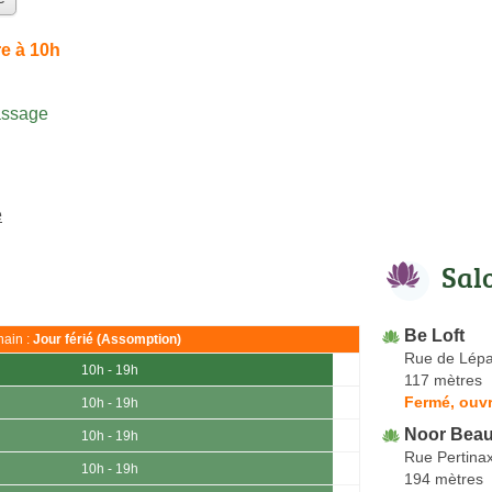
e à 10h
assage
e
Sal
Be Loft
ain :
Jour férié (Assomption)
Rue de Lép
10h - 19h
117 mètres
Fermé, ouvr
10h - 19h
Noor Beau
10h - 19h
Rue Pertina
10h - 19h
194 mètres