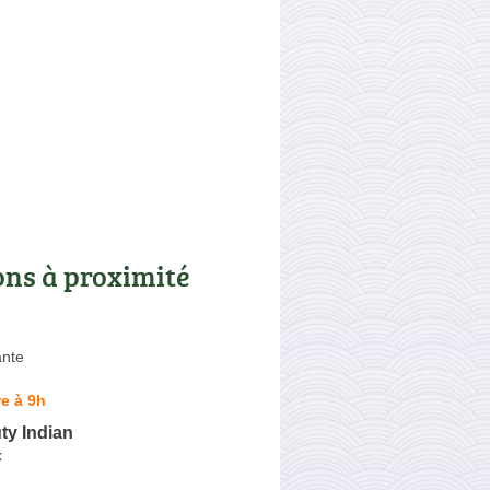
ons à proximité
ante
e à 9h
ty Indian
x