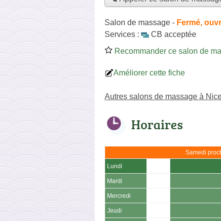
Salon de massage
-
Fermé, ouvr
Services :
CB acceptée
Recommander ce salon de m
Améliorer cette fiche
Autres salons de massage à Nic
Horaires
Samedi proch
Lundi
Mardi
Mercredi
Jeudi