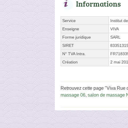
Informations
Service
Institut d
Enseigne
VIVA
Forme juridique
SARL
SIRET
8335131
N° TVA Intra.
FR71833
Création
2 mai 20
Retrouvez cette page "Viva Rue d
massage 06
,
salon de massage 