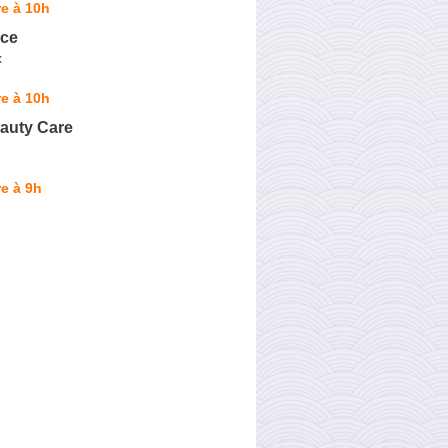
e à 10h
ice
x
e à 10h
eauty Care
e à 9h