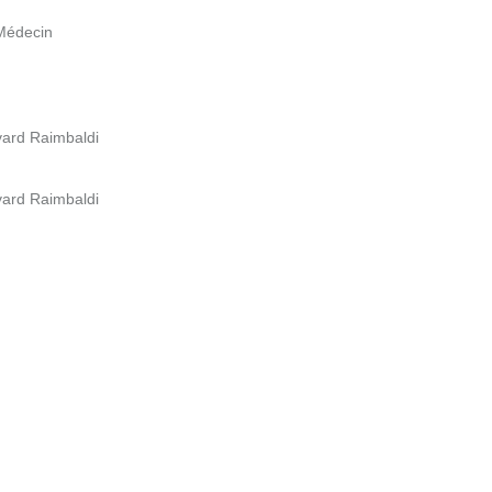
 Médecin
vard Raimbaldi
vard Raimbaldi