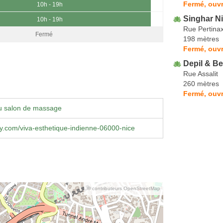
Fermé, ouvr
10h - 19h
Singhar N
10h - 19h
Rue Pertina
Fermé
198 mètres
Fermé, ouvr
Depil & B
Rue Assalit
260 mètres
Fermé, ouvr
u salon de massage
y.com/viva-esthetique-indienne-06000-nice
© contributeurs OpenStreetMap