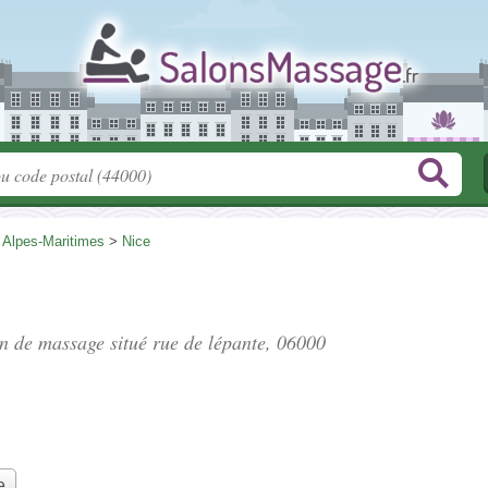
>
Alpes-Maritimes
>
Nice
on de massage situé
rue de lépante
, 06000
e